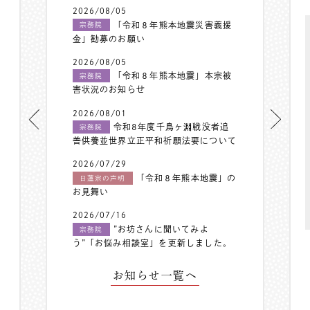
2026/08/05
「令和８年熊本地震災害義援
宗務院
金」勧募のお願い
2026/08/05
「令和８年熊本地震」本宗被
宗務院
害状況のお知らせ
2026/08/01
令和8年度千鳥ヶ淵戦没者追
宗務院
善供養並世界立正平和祈願法要について
2026/07/29
「令和８年熊本地震」の
日蓮宗の声明
お見舞い
2026/07/16
”お坊さんに聞いてみよ
宗務院
う”「お悩み相談室」を更新しました。
お知らせ一覧へ