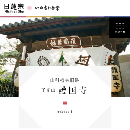
山科檀林旧跡
護国寺
了光山
gokokuji