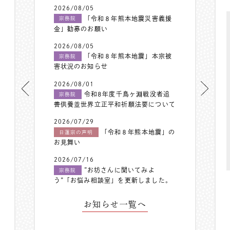
2026/08/05
「令和８年熊本地震災害義援
宗務院
金」勧募のお願い
2026/08/05
「令和８年熊本地震」本宗被
宗務院
害状況のお知らせ
2026/08/01
令和8年度千鳥ヶ淵戦没者追
宗務院
善供養並世界立正平和祈願法要について
2026/07/29
「令和８年熊本地震」の
日蓮宗の声明
お見舞い
2026/07/16
”お坊さんに聞いてみよ
宗務院
う”「お悩み相談室」を更新しました。
お知らせ一覧へ