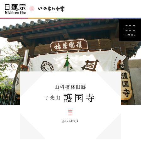
山科檀林旧跡
護国寺
了光山
gokokuji