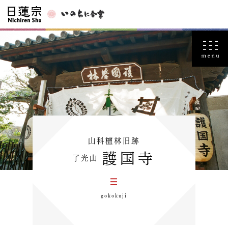
山科檀林旧跡
護国寺
了光山
gokokuji