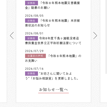
「令和８年熊本地震災害義援
宗務院
金」勧募のお願い
2026/08/05
「令和８年熊本地震」本宗被
宗務院
害状況のお知らせ
2026/08/01
令和8年度千鳥ヶ淵戦没者追
宗務院
善供養並世界立正平和祈願法要について
2026/07/29
「令和８年熊本地震」の
日蓮宗の声明
お見舞い
2026/07/16
”お坊さんに聞いてみよ
宗務院
う”「お悩み相談室」を更新しました。
お知らせ一覧へ