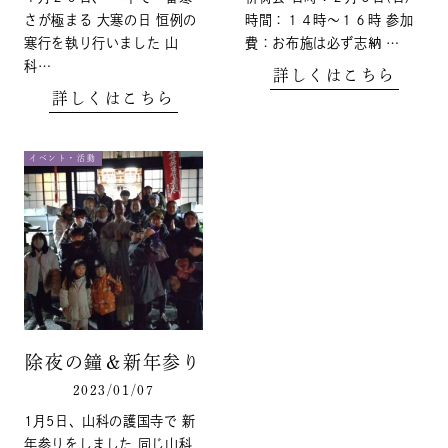
さが極まる 大寒の日 恒例の
時間：１４時～１６時 参加
寒行を執り行いました 山
費：お布施は必ず志納 …
科…
詳しくはこちら
詳しくはこちら
イベント・活動
除夜の鐘＆新年参り
2023/01/07
1月5日、山科の護国寺で 新
年参りをしました 同じ山科