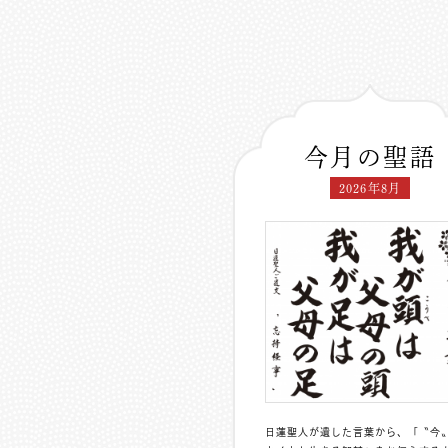
今月の聖語
2026年8月
日蓮聖人が遺した言葉から、「〝今