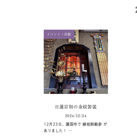
イベント・活動
日蓮宗初の金紋袈裟
2024/12/24
12月23日、護国寺で 縁祖御廟参 が
ありました！ …