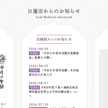
日蓮宗からのお知らせ
from Nichiren-shu portal
宗務院
お知らせ
からの
2026/08/05
「令和８年熊本地震災害義援
宗務院
金」勧募のお願い
2026/08/05
「令和８年熊本地震」本宗被
宗務院
害状況のお知らせ
2026/08/01
令和8年度千鳥ヶ淵戦没者追
宗務院
善供養並世界立正平和祈願法要につい
て
〟をイ
2026/07/29