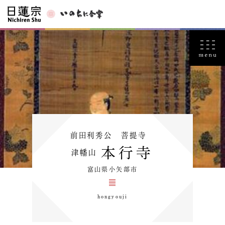
前田利秀公 菩提寺
本行寺
津幡山
富山県小矢部市
hongyouji