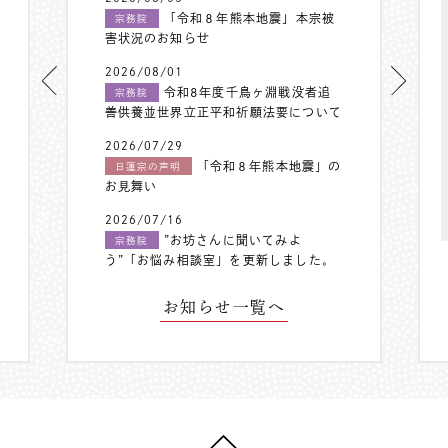
「令和８年熊本地震」本宗被
宗務院
害状況のお知らせ
2026/08/01
令和8年度千鳥ヶ淵戦没者追
宗務院
善供養並世界立正平和祈願法要について
2026/07/29
「令和８年熊本地震」の
日蓮宗の声明
お見舞い
2026/07/16
”お坊さんに聞いてみよ
宗務院
う”「お悩み相談室」を更新しました。
お知らせ一覧へ