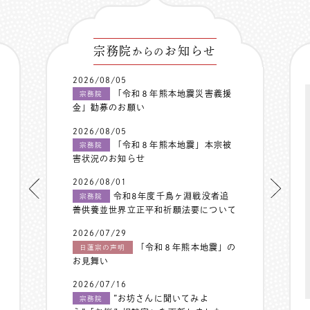
宗務院
お知らせ
からの
2026/08/05
「令和８年熊本地震災害義援
宗務院
金」勧募のお願い
2026/08/05
「令和８年熊本地震」本宗被
宗務院
害状況のお知らせ
2026/08/01
令和8年度千鳥ヶ淵戦没者追
宗務院
善供養並世界立正平和祈願法要について
2026/07/29
「令和８年熊本地震」の
日蓮宗の声明
お見舞い
2026/07/16
”お坊さんに聞いてみよ
宗務院