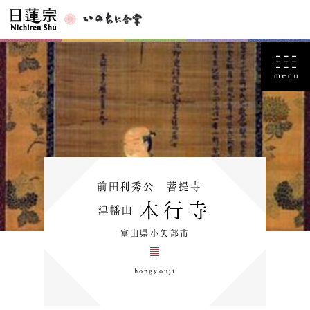
前田利秀公 菩提寺
本行寺
津幡山
富山県小矢部市
hongyouji