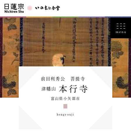
前田利秀公 菩提寺
本行寺
津幡山
富山県小矢部市
hongyouji