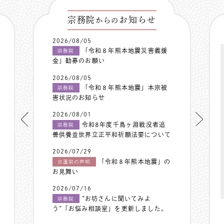
宗務院
お知らせ
からの
2026/08/05
「令和８年熊本地震災害義援
宗務院
金」勧募のお願い
2026/08/05
「令和８年熊本地震」本宗被
宗務院
害状況のお知らせ
2026/08/01
令和8年度千鳥ヶ淵戦没者追
宗務院
善供養並世界立正平和祈願法要について
2026/07/29
「令和８年熊本地震」の
日蓮宗の声明
お見舞い
2026/07/16
”お坊さんに聞いてみよ
宗務院
う”「お悩み相談室」を更新しました。