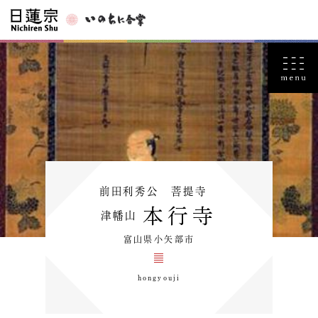
前田利秀公 菩提寺
本行寺
津幡山
富山県小矢部市
hongyouji