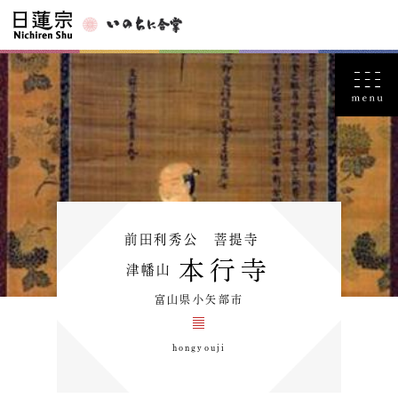
前田利秀公 菩提寺
本行寺
津幡山
富山県小矢部市
hongyouji