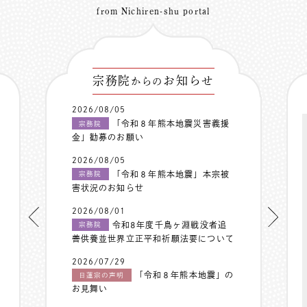
from Nichiren-shu portal
宗務院
お知らせ
からの
2026/08/05
「令和８年熊本地震災害義援
宗務院
金」勧募のお願い
2026/08/05
「令和８年熊本地震」本宗被
宗務院
害状況のお知らせ
2026/08/01
令和8年度千鳥ヶ淵戦没者追
宗務院
善供養並世界立正平和祈願法要について
2026/07/29
「令和８年熊本地震」の
日蓮宗の声明
お見舞い