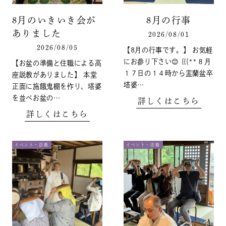
8月のいきいき会が
8月の行事
ありました
2026/08/01
2026/08/05
【8月の行事です。】 お気軽
にお参り下さい😊 {{{**８月
【お盆の準備と住職による高
１７日の１４時から盂蘭盆卒
座説教がありました】 本堂
塔婆…
正面に施餓鬼棚を作り、塔婆
を並べお盆の…
詳しくはこちら
詳しくはこちら
イベント・活動
イベント・活動