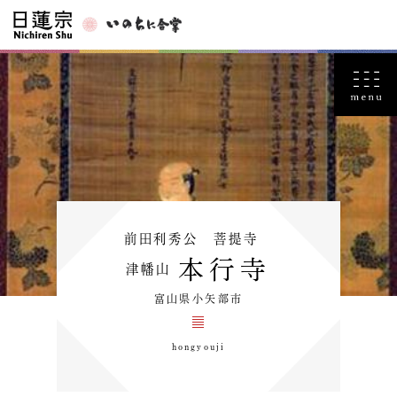
前田利秀公 菩提寺
本行寺
津幡山
富山県小矢部市
hongyouji