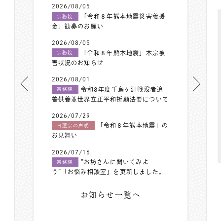
2026/08/05
「令和８年熊本地震災害義援
宗務院
金」勧募のお願い
2026/08/05
「令和８年熊本地震」本宗被
宗務院
害状況のお知らせ
2026/08/01
令和8年度千鳥ヶ淵戦没者追
宗務院
善供養並世界立正平和祈願法要について
2026/07/29
「令和８年熊本地震」の
日蓮宗の声明
お見舞い
2026/07/16
”お坊さんに聞いてみよ
宗務院
う”「お悩み相談室」を更新しました。
お知らせ一覧へ