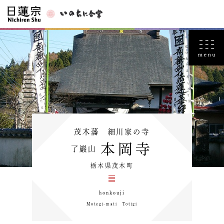
茂木藩 細川家の寺
本岡寺
了巖山
栃木県茂木町
honkouji
Motegi-mati Totigi