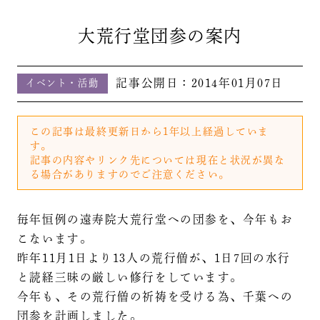
大荒行堂団参の案内
記事公開日：
2014年01月07日
イベント・活動
この記事は最終更新日から1年以上経過していま
す。
記事の内容やリンク先については現在と状況が異な
る場合がありますのでご注意ください。
毎年恒例の遠寿院大荒行堂への団参を、今年もお
こないます。
昨年11月1日より13人の荒行僧が、1日7回の水行
と読経三昧の厳しい修行をしています。
今年も、その荒行僧の祈祷を受ける為、千葉への
団参を計画しました。