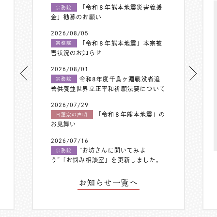
「令和８年熊本地震災害義援
宗務院
金」勧募のお願い
2026/08/05
「令和８年熊本地震」本宗被
宗務院
害状況のお知らせ
2026/08/01
令和8年度千鳥ヶ淵戦没者追
宗務院
善供養並世界立正平和祈願法要について
2026/07/29
「令和８年熊本地震」の
日蓮宗の声明
お見舞い
2026/07/16
”お坊さんに聞いてみよ
宗務院
う”「お悩み相談室」を更新しました。
お知らせ一覧へ