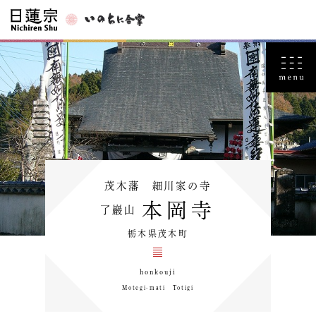
茂木藩 細川家の寺
本岡寺
了巖山
栃木県茂木町
honkouji
Motegi-mati Totigi