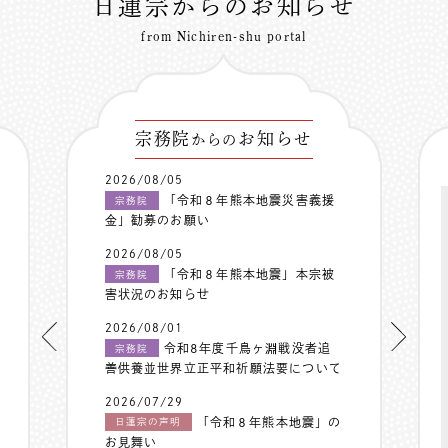
日蓮宗からのお知らせ
from Nichiren-shu portal
宗務院
お知らせ
からの
2026/08/05
「令和８年熊本地震災害義援
宗務院
金」勧募のお願い
2026/08/05
「令和８年熊本地震」本宗被
宗務院
害状況のお知らせ
2026/08/01
令和8年度千鳥ヶ淵戦没者追
宗務院
善供養並世界立正平和祈願法要について
2026/07/29
「令和８年熊本地震」の
日蓮宗の声明
お見舞い