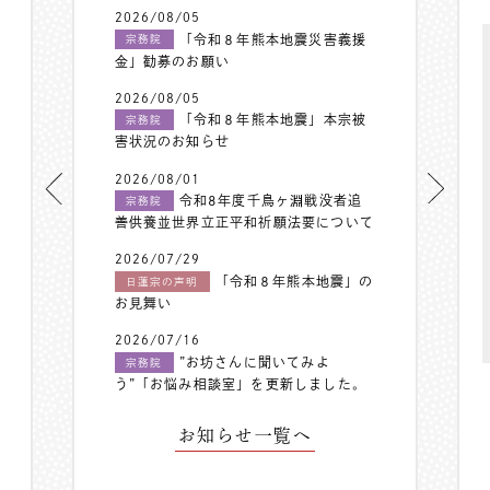
2026/08/05
「令和８年熊本地震災害義援
宗務院
金」勧募のお願い
2026/08/05
「令和８年熊本地震」本宗被
宗務院
害状況のお知らせ
2026/08/01
令和8年度千鳥ヶ淵戦没者追
宗務院
善供養並世界立正平和祈願法要について
2026/07/29
「令和８年熊本地震」の
日蓮宗の声明
お見舞い
2026/07/16
”お坊さんに聞いてみよ
宗務院
う”「お悩み相談室」を更新しました。
お知らせ一覧へ