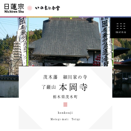
茂木藩 細川家の寺
本岡寺
了巖山
栃木県茂木町
honkouji
Motegi-mati Totigi