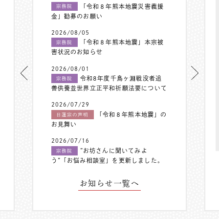
「令和８年熊本地震災害義援
宗務院
金」勧募のお願い
2026/08/05
「令和８年熊本地震」本宗被
宗務院
害状況のお知らせ
2026/08/01
令和8年度千鳥ヶ淵戦没者追
宗務院
善供養並世界立正平和祈願法要について
2026/07/29
「令和８年熊本地震」の
日蓮宗の声明
お見舞い
2026/07/16
”お坊さんに聞いてみよ
宗務院
う”「お悩み相談室」を更新しました。
お知らせ一覧へ