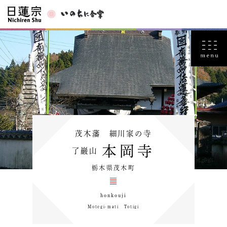
茂木藩 細川家の寺
本岡寺
了巖山
栃木県茂木町
honkouji
Motegi-mati Totigi