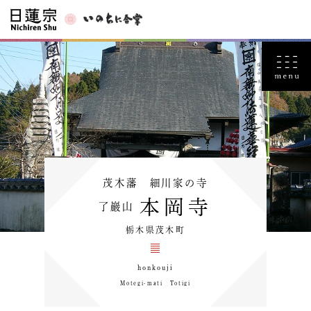
茂木藩 細川家の寺
本岡寺
了巖山
栃木県茂木町
honkouji
Motegi-mati Totigi