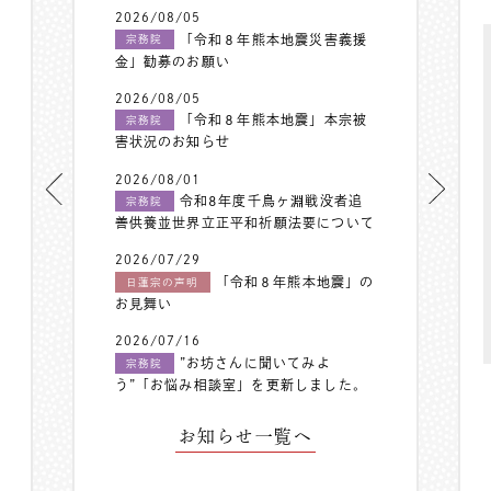
2026/08/05
「令和８年熊本地震災害義援
宗務院
金」勧募のお願い
2026/08/05
「令和８年熊本地震」本宗被
宗務院
害状況のお知らせ
2026/08/01
令和8年度千鳥ヶ淵戦没者追
宗務院
善供養並世界立正平和祈願法要について
2026/07/29
「令和８年熊本地震」の
日蓮宗の声明
お見舞い
2026/07/16
”お坊さんに聞いてみよ
宗務院
う”「お悩み相談室」を更新しました。
お知らせ一覧へ