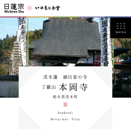
茂木藩 細川家の寺
本岡寺
了巖山
栃木県茂木町
honkouji
Motegi-mati Totigi