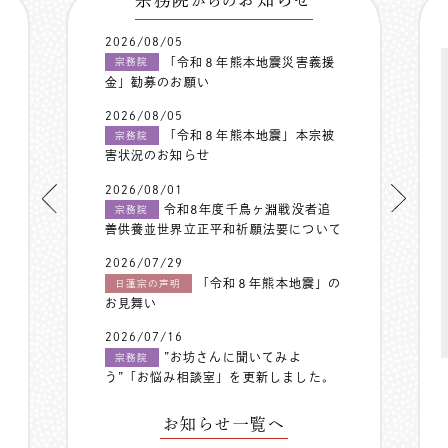
からの
2026/08/05
「令和８年熊本地震災害義援
宗務院
金」勧募のお願い
2026/08/05
「令和８年熊本地震」本宗被
宗務院
害状況のお知らせ
2026/08/01
令和8年度千鳥ヶ淵戦没者追
宗務院
善供養並世界立正平和祈願法要について
2026/07/29
「令和８年熊本地震」の
日蓮宗の声明
お見舞い
2026/07/16
”お坊さんに聞いてみよ
宗務院
う”「お悩み相談室」を更新しました。
お知らせ一覧へ