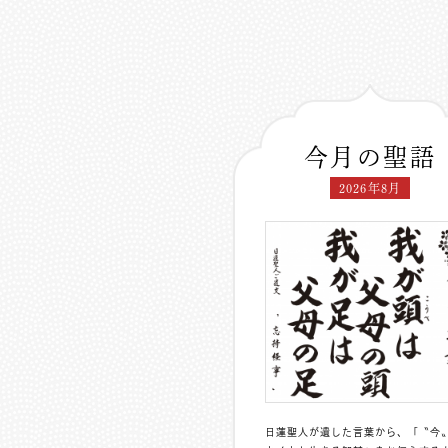
今月の聖語
2026年8月
日蓮聖人が遺した言葉から、「〝今