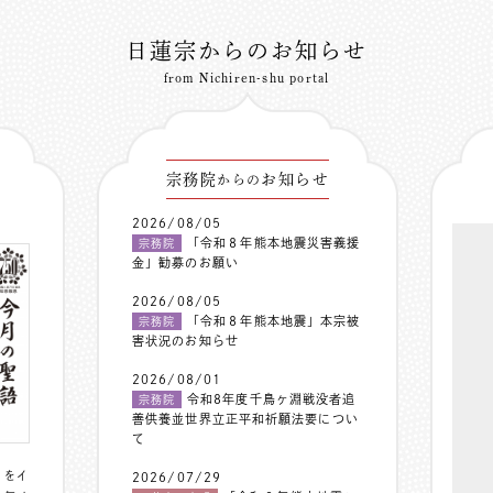
日蓮宗からのお知らせ
from Nichiren-shu portal
宗務院
お知らせ
からの
2026/08/05
「令和８年熊本地震災害義援
宗務院
金」勧募のお願い
2026/08/05
「令和８年熊本地震」本宗被
宗務院
害状況のお知らせ
2026/08/01
令和8年度千鳥ヶ淵戦没者追
宗務院
善供養並世界立正平和祈願法要につい
て
〟をイ
2026/07/29