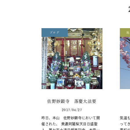
ブログ
地
佐野妙顕寺 落慶大法要
2017/04/27
昨日、本山 佐野妙顕寺において開
気温
催された、 美濃阿闍梨天目日盛聖
って