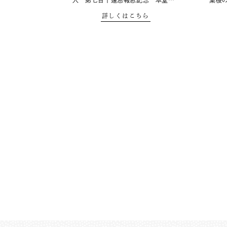
人 第七百十遠忌報恩記念 本堂…
葉桜
詳しくはこちら