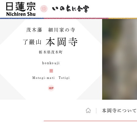
茂木藩 細川家の寺
本岡寺
了巖山
栃木県茂木町
honkouji
Motegi-mati Totigi
本岡寺につい