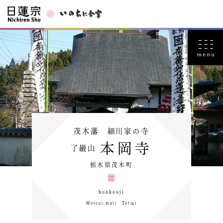
茂木藩 細川家の寺
本岡寺
了巖山
栃木県茂木町
honkouji
Motegi-mati Totigi