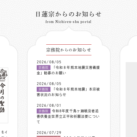
日蓮宗からのお知らせ
from Nichiren-shu portal
宗務院
お知らせ
からの
2026/08/05
「令和８年熊本地震災害義援
宗務院
金」勧募のお願い
2026/08/05
「令和８年熊本地震」本宗被
宗務院
害状況のお知らせ
2026/08/01
令和8年度千鳥ヶ淵戦没者追
宗務院
善供養並世界立正平和祈願法要につい
て
〟をイ
2026/07/29