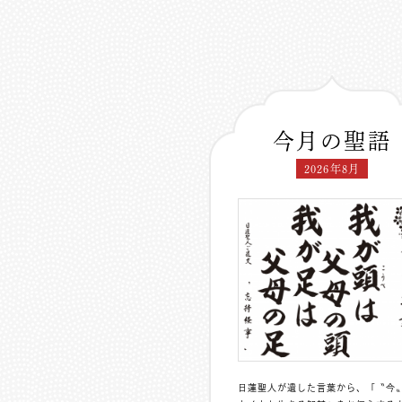
今月の聖語
2026年8月
日蓮聖人が遺した言葉から、「〝今