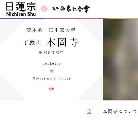
茂木藩 細川家の寺
本岡寺
了巖山
栃木県茂木町
honkouji
Motegi-mati Totigi
本岡寺につい