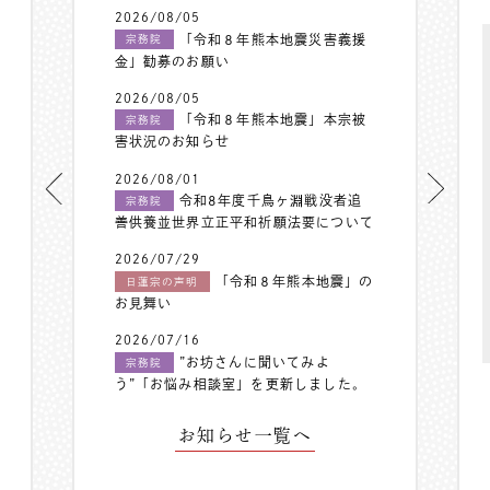
2026/08/05
「令和８年熊本地震災害義援
宗務院
金」勧募のお願い
2026/08/05
「令和８年熊本地震」本宗被
宗務院
害状況のお知らせ
2026/08/01
令和8年度千鳥ヶ淵戦没者追
宗務院
善供養並世界立正平和祈願法要について
2026/07/29
「令和８年熊本地震」の
日蓮宗の声明
お見舞い
2026/07/16
”お坊さんに聞いてみよ
宗務院
う”「お悩み相談室」を更新しました。
お知らせ一覧へ