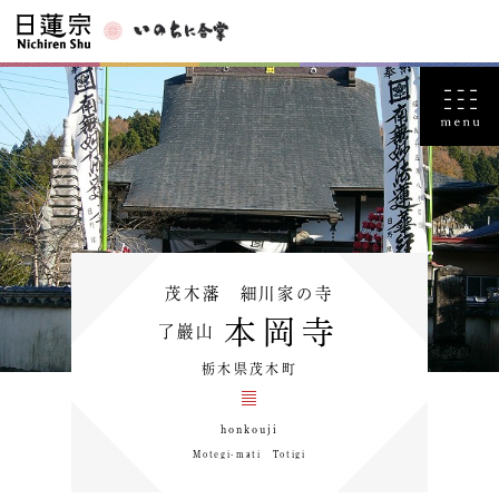
茂木藩 細川家の寺
本岡寺
了巖山
栃木県茂木町
honkouji
Motegi-mati Totigi