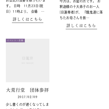
お会式の法要を執り行いま
今月は、お盆の月です。 お
す。 日時 11月23日(祝
釈迦様の十大弟子のお一人
日）11時より、 会場 …
[目蓮尊者]が、 『餓鬼道に落
ちたお母さんを救…
詳しくはこちら
詳しくはこちら
イベント・活動
大荒行堂 団体参拝
2017/02/09
少し書くのが遅くなってしま