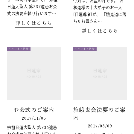
今月は、お盆の月です。 お
日蓮大聖人 第737遠忌お会
釈迦様の十大弟子のお一人
式の法要を執り行います…
[目蓮尊者]が、 『餓鬼道に落
ちたお母さん…
詳しくはこちら
詳しくはこちら
イベント・活動
イベント・活動
お会式のご案内
施餓鬼会法要のご案
内
2017/11/05
2017/08/09
宗祖日蓮大聖人 第736遠忌