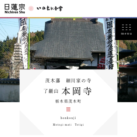
茂木藩 細川家の寺
本岡寺
了巖山
栃木県茂木町
honkouji
Motegi-mati Totigi