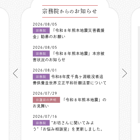
宗務院
お知らせ
からの
2026/08/05
「令和８年熊本地震災害義援
宗務院
金」勧募のお願い
2026/08/05
「令和８年熊本地震」本宗被
宗務院
害状況のお知らせ
2026/08/01
令和8年度千鳥ヶ淵戦没者追
宗務院
善供養並世界立正平和祈願法要について
2026/07/29
「令和８年熊本地震」の
日蓮宗の声明
お見舞い
2026/07/16
”お坊さんに聞いてみよ
宗務院
う”「お悩み相談室」を更新しました。