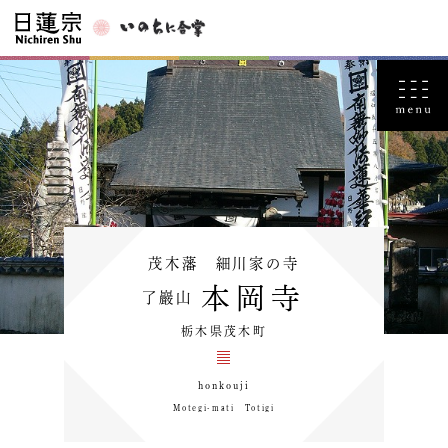
茂木藩 細川家の寺
本岡寺
了巖山
栃木県茂木町
honkouji
Motegi-mati Totigi