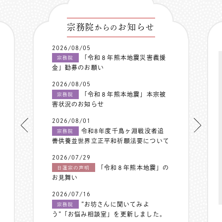
宗務院
お知らせ
からの
2026/08/05
「令和８年熊本地震災害義援
宗務院
金」勧募のお願い
2026/08/05
「令和８年熊本地震」本宗被
宗務院
害状況のお知らせ
2026/08/01
令和8年度千鳥ヶ淵戦没者追
宗務院
善供養並世界立正平和祈願法要について
2026/07/29
「令和８年熊本地震」の
日蓮宗の声明
お見舞い
2026/07/16
”お坊さんに聞いてみよ
宗務院
う”「お悩み相談室」を更新しました。