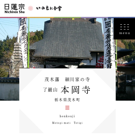
茂木藩 細川家の寺
本岡寺
了巖山
栃木県茂木町
honkouji
Motegi-mati Totigi