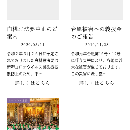
白桃忌法要中止のご
台風被害への義援金
案内
のご報告
2020/03/11
2019/11/28
令和２年３月２５日に予定さ
令和元年台風第15号・19号
れておりました白桃忌法要は
に伴う災害により、各地に甚
新型コロナウイルス感染症拡
大な被害が生じております。
散防止のため、中…
この災害に際し義…
詳しくはこちら
詳しくはこちら
イベント・活動