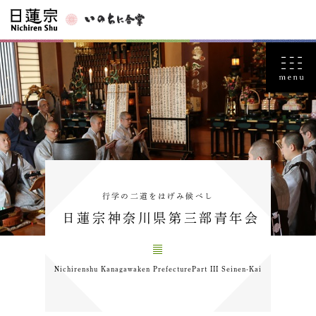
行学の二道をはげみ候べし
日蓮宗神奈川県第三部青年会
Nichirenshu Kanagawaken PrefecturePart III Seinen-Kai