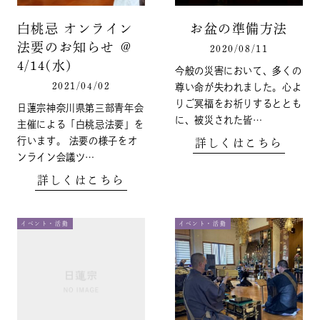
白桃忌 オンライン
お盆の準備方法
法要のお知らせ ＠
2020/08/11
4/14(水)
今般の災害において、多くの
2021/04/02
尊い命が失われました。心よ
りご冥福をお祈りするととも
日蓮宗神奈川県第三部青年会
に、被災された皆…
主催による「白桃忌法要」を
行います。 法要の様子をオ
詳しくはこちら
ンライン会議ツ…
詳しくはこちら
イベント・活動
イベント・活動