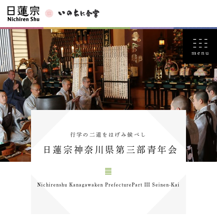
行学の二道をはげみ候べし
日蓮宗神奈川県第三部青年会
Nichirenshu Kanagawaken PrefecturePart III Seinen-Kai