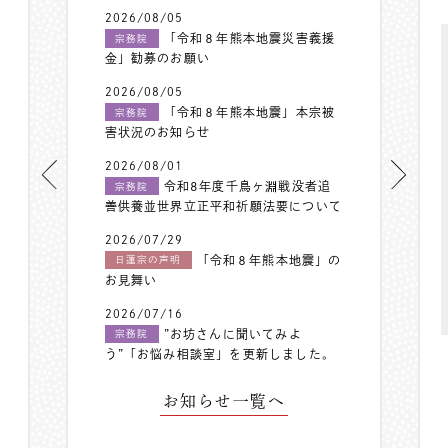
2026/08/05
「令和８年熊本地震災害義援
宗務院
金」勧募のお願い
2026/08/05
「令和８年熊本地震」本宗被
宗務院
害状況のお知らせ
2026/08/01
令和8年度千鳥ヶ淵戦没者追
宗務院
善供養並世界立正平和祈願法要について
2026/07/29
「令和８年熊本地震」の
日蓮宗の声明
お見舞い
2026/07/16
”お坊さんに聞いてみよ
宗務院
う”「お悩み相談室」を更新しました。
お知らせ一覧へ