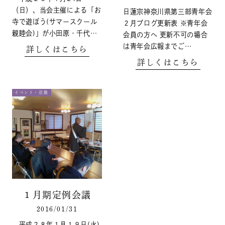
（日）、当会主催による「お
日蓮宗神奈川県第三部青年会
寺で遊ぼう(サマースクール
２月ブログ更新表 ※青年会
親睦会)」が小田原・千代…
会員の方へ 更新不可の場合
は青年会広報までご…
詳しくはこちら
詳しくはこちら
イベント・活動
１月期定例会議
2016/01/31
平成２８年１月１９日(火)