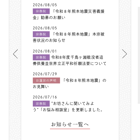
2026/08/05
「令和８年熊本地震災害義援
宗務院
金」勧募のお願い
2026/08/05
「令和８年熊本地震」本宗被
宗務院
害状況のお知らせ
2026/08/01
令和8年度千鳥ヶ淵戦没者追
宗務院
善供養並世界立正平和祈願法要について
2026/07/29
「令和８年熊本地震」の
日蓮宗の声明
お見舞い
2026/07/16
”お坊さんに聞いてみよ
宗務院
う”「お悩み相談室」を更新しました。
お知らせ一覧へ