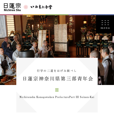
行学の二道をはげみ候べし
日蓮宗神奈川県第三部青年会
Nichirenshu Kanagawaken PrefecturePart III Seinen-Kai