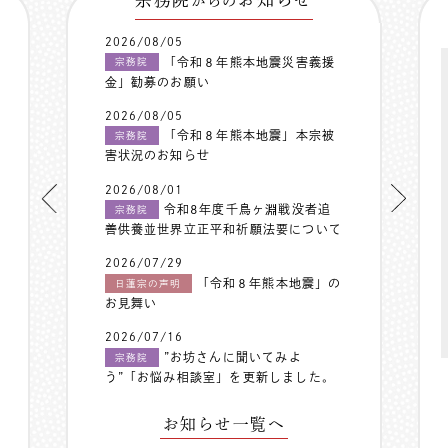
からの
2026/08/05
「令和８年熊本地震災害義援
宗務院
金」勧募のお願い
2026/08/05
「令和８年熊本地震」本宗被
宗務院
害状況のお知らせ
2026/08/01
令和8年度千鳥ヶ淵戦没者追
宗務院
善供養並世界立正平和祈願法要について
2026/07/29
「令和８年熊本地震」の
日蓮宗の声明
お見舞い
2026/07/16
”お坊さんに聞いてみよ
宗務院
う”「お悩み相談室」を更新しました。
お知らせ一覧へ