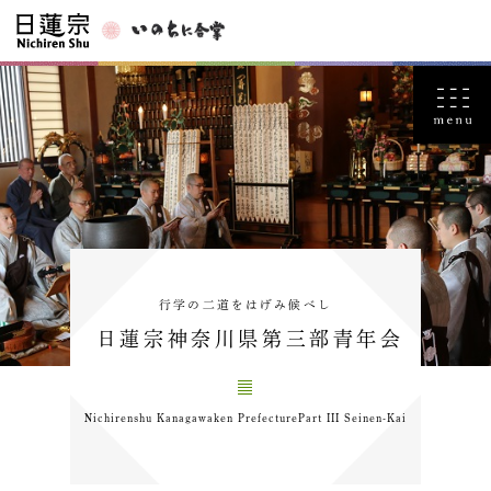
行学の二道をはげみ候べし
日蓮宗神奈川県第三部青年会
Nichirenshu Kanagawaken PrefecturePart III Seinen-Kai