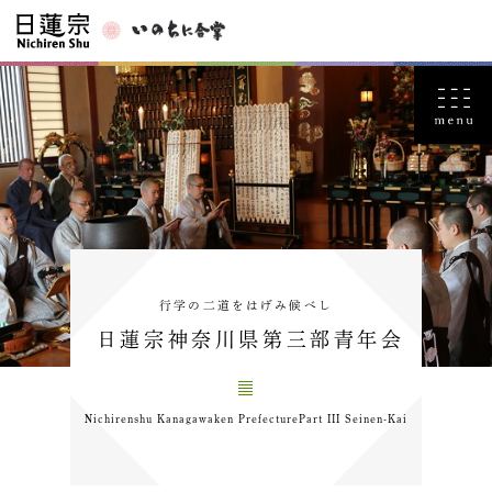
行学の二道をはげみ候べし
日蓮宗神奈川県第三部青年会
Nichirenshu Kanagawaken PrefecturePart III Seinen-Kai