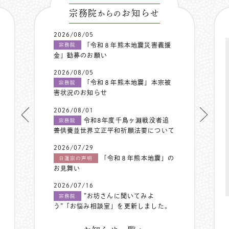
宗務院
お知らせ
からの
2026/08/05
「令和８年熊本地震災害義援
宗務院
金」勧募のお願い
2026/08/05
「令和８年熊本地震」本宗被
宗務院
害状況のお知らせ
2026/08/01
令和8年度千鳥ヶ淵戦没者追
宗務院
善供養並世界立正平和祈願法要について
2026/07/29
「令和８年熊本地震」の
日蓮宗の声明
お見舞い
2026/07/16
”お坊さんに聞いてみよ
宗務院
う”「お悩み相談室」を更新しました。