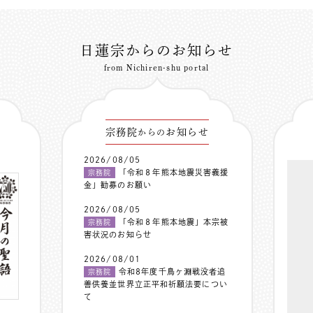
日蓮宗からのお知らせ
from Nichiren-shu portal
宗務院
お知らせ
からの
2026/08/05
「令和８年熊本地震災害義援
宗務院
金」勧募のお願い
2026/08/05
「令和８年熊本地震」本宗被
宗務院
害状況のお知らせ
2026/08/01
令和8年度千鳥ヶ淵戦没者追
宗務院
善供養並世界立正平和祈願法要につい
て