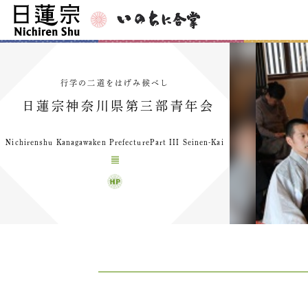
行学の二道をはげみ候べし
日蓮宗神奈川県第三部青年会
Nichirenshu Kanagawaken PrefecturePart III Seinen-Kai