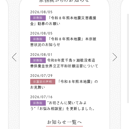
からの
2026/08/05
「令和８年熊本地震災害義援
宗務院
金」勧募のお願い
2026/08/05
「令和８年熊本地震」本宗被
宗務院
害状況のお知らせ
2026/08/01
令和8年度千鳥ヶ淵戦没者追
宗務院
善供養並世界立正平和祈願法要について
2026/07/29
「令和８年熊本地震」の
日蓮宗の声明
お見舞い
2026/07/16
”お坊さんに聞いてみよ
宗務院
う”「お悩み相談室」を更新しました。
お知らせ一覧へ