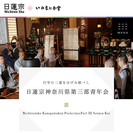
行学の二道をはげみ候べし
日蓮宗神奈川県第三部青年会
Nichirenshu Kanagawaken PrefecturePart III Seinen-Kai