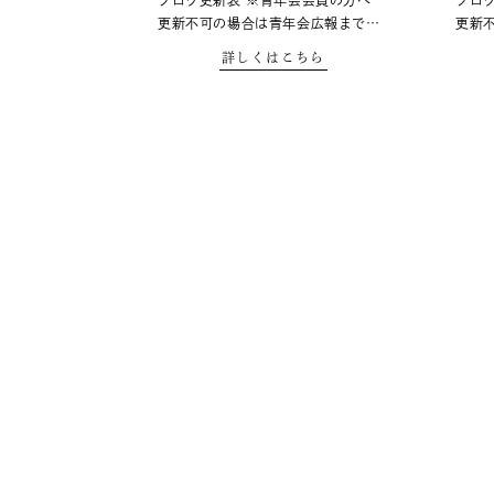
ブログ更新表 ※青年会会員の方へ
ブロ
更新不可の場合は青年会広報まで…
更新
詳しくはこちら