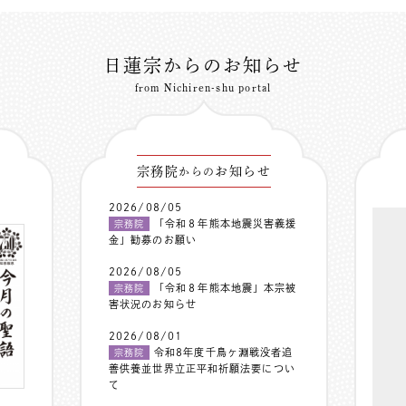
日蓮宗からのお知らせ
from Nichiren-shu portal
宗務院
お知らせ
からの
2026/08/05
「令和８年熊本地震災害義援
宗務院
金」勧募のお願い
2026/08/05
「令和８年熊本地震」本宗被
宗務院
害状況のお知らせ
2026/08/01
令和8年度千鳥ヶ淵戦没者追
宗務院
善供養並世界立正平和祈願法要につい
て