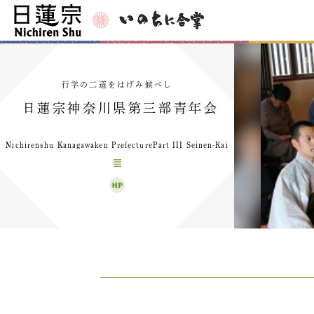
行学の二道をはげみ候べし
日蓮宗神奈川県第三部青年会
Nichirenshu Kanagawaken PrefecturePart III Seinen-Kai