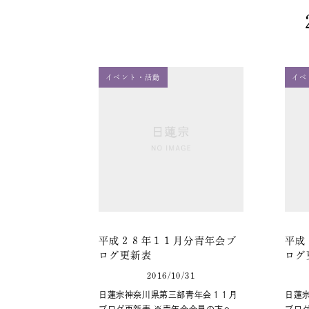
イベント・活動
イベ
平成２８年１１月分青年会ブ
平成
ログ更新表
ログ
2016/10/31
日蓮宗神奈川県第三部青年会１１月
日蓮