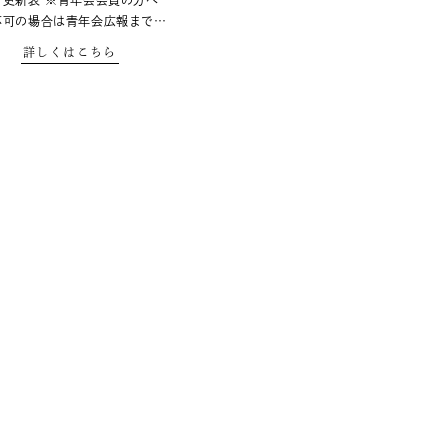
グ更新表 ※青年会会員の方へ
不可の場合は青年会広報まで…
詳しくはこちら