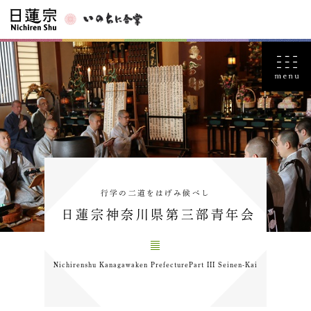
行学の二道をはげみ候べし
日蓮宗神奈川県第三部青年会
Nichirenshu Kanagawaken PrefecturePart III Seinen-Kai