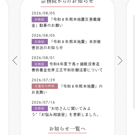
宗務院
お知らせ
からの
2026/08/05
「令和８年熊本地震災害義援
宗務院
金」勧募のお願い
2026/08/05
「令和８年熊本地震」本宗被
宗務院
害状況のお知らせ
2026/08/01
令和8年度千鳥ヶ淵戦没者追
宗務院
善供養並世界立正平和祈願法要について
2026/07/29
「令和８年熊本地震」の
日蓮宗の声明
お見舞い
2026/07/16
”お坊さんに聞いてみよ
宗務院
う”「お悩み相談室」を更新しました。
お知らせ一覧へ