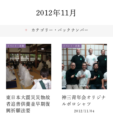
2012年11月
カテゴリー・バックナンバー
イベント・活動
イベント・活動
東日本大震災災物故
神三青年会オリジナ
者追善供養並早期復
ルポロシャツ
興祈願法要
2012/11/04