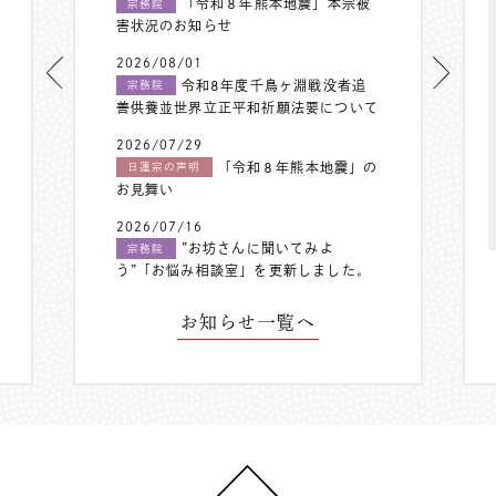
「令和８年熊本地震」本宗被
宗務院
害状況のお知らせ
2026/08/01
令和8年度千鳥ヶ淵戦没者追
宗務院
善供養並世界立正平和祈願法要について
2026/07/29
「令和８年熊本地震」の
日蓮宗の声明
お見舞い
2026/07/16
”お坊さんに聞いてみよ
宗務院
う”「お悩み相談室」を更新しました。
お知らせ一覧へ