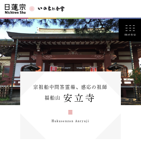
宗祖船中問答霊場、感応の祖師
安立寺
福船山
Hukusenzan Anryuji