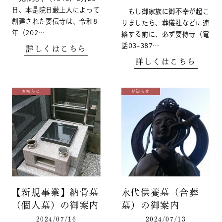
日、本是院日厳上人によって
もし御家族に御不幸が起こ
創建された要伝寺は、令和8
りましたら、葬儀社などに連
年（202…
絡する前に、必ず要傳寺（電
話03-387…
詳しくはこちら
詳しくはこちら
お知らせ
お知らせ
【新規事業】納骨墓
永代供養墓（合葬
（個人墓）の御案内
墓）の御案内
2024/07/16
2024/07/13