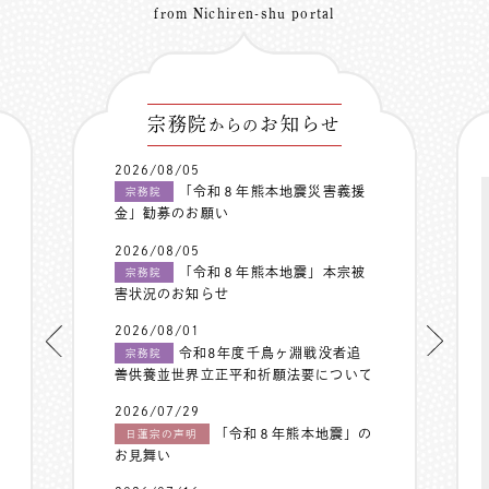
from Nichiren-shu portal
宗務院
お知らせ
からの
2026/08/05
「令和８年熊本地震災害義援
宗務院
金」勧募のお願い
2026/08/05
「令和８年熊本地震」本宗被
宗務院
害状況のお知らせ
2026/08/01
令和8年度千鳥ヶ淵戦没者追
宗務院
善供養並世界立正平和祈願法要について
2026/07/29
「令和８年熊本地震」の
日蓮宗の声明
お見舞い