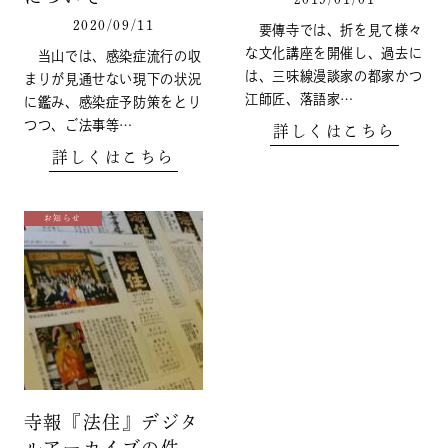
2020/09/11
要傳寺では、折を見て様々
な文化講座を開催し、過去に
当山では、感染症流行の収
は、三味線漫談家の都家かつ
まりが見通せない現下の状況
江師匠、落語家…
に鑑み、感染症予防策をとり
つつ、ご法事等…
詳しくはこちら
詳しくはこちら
お知らせ
寺報『法住』デジタ
ルアーカイブの件