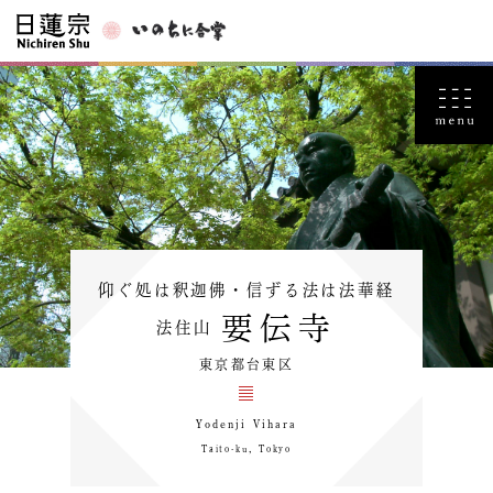
仰ぐ処は釈迦佛・信ずる法は法華経
要伝寺
法住山
東京都台東区
Yodenji Vihara
Taito-ku，Tokyo