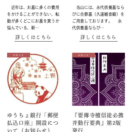
近年は、お墓に多くの費用
当山には、永代供養墓なら
をかけることができない、転
びに合葬墓（久遠観音廟）を
勤が多くどこにお墓を買うか
ご用意しております。 永
悩んでいる、新…
代供養墓ならび…
詳しくはこちら
詳しくはこちら
お知らせ
お知らせ
ゆうちょ銀行「郵便
『要傳寺檀信徒必携
払込口座」開設につ
并勤行要典』第2版
いて（お知らせ）
発行