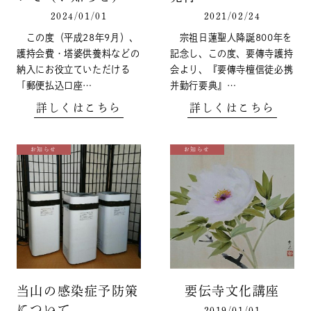
2024/01/01
2021/02/24
この度（平成28年9月）、
宗祖日蓮聖人降誕800年を
護持会費・塔婆供養料などの
記念し、この度、要傳寺護持
納入にお役立ていただける
会より、『要傳寺檀信徒必携
「郵便払込口座…
并勤行要典』…
詳しくはこちら
詳しくはこちら
お知らせ
お知らせ
当山の感染症予防策
要伝寺文化講座
について
2019/01/01