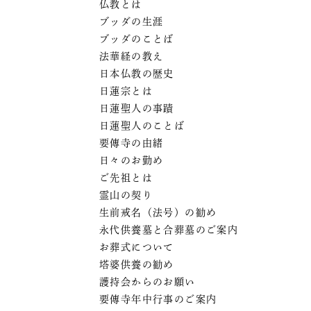
仏教とは
ブッダの生涯
ブッダのことば
法華経の教え
日本仏教の歴史
日蓮宗とは
日蓮聖人の事蹟
日蓮聖人のことば
要傳寺の由緒
日々のお勤め
ご先祖とは
霊山の契り
生前戒名（法号）の勧め
永代供養墓と合葬墓のご案内
お葬式について
塔婆供養の勧め
護持会からのお願い
要傳寺年中行事のご案内