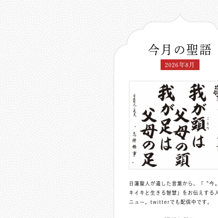
今月の聖語
2026年8月
日蓮聖人が遺した言葉から、「〝今
キイキと生きる智慧」をお伝えする
ニュー。
twitterでも配信中
です。