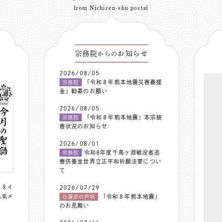
from Nichiren-shu portal
宗務院
お知らせ
からの
2026/08/05
「令和８年熊本地震災害義援
宗務院
金」勧募のお願い
2026/08/05
「令和８年熊本地震」本宗被
宗務院
害状況のお知らせ
2026/08/01
令和8年度千鳥ヶ淵戦没者追
宗務院
善供養並世界立正平和祈願法要につい
て
〟をイ
2026/07/29
人気メ
「令和８年熊本地震」
日蓮宗の声明
のお見舞い