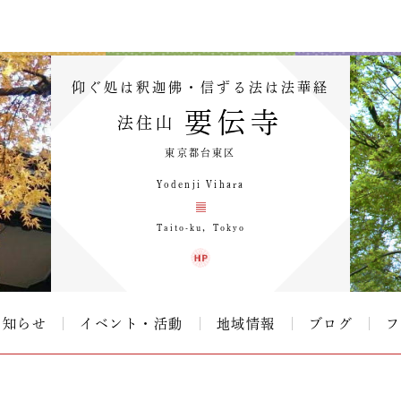
仰ぐ処は釈迦佛・信ずる法は法華経
要伝寺
法住山
東京都台東区
Yodenji Vihara
Taito-ku，Tokyo
お知らせ
イベント・活動
地域情報
ブログ
フ