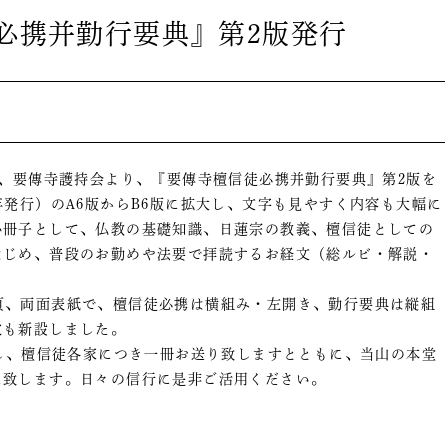
必携并勤行要典』第2版発行
、要傳寺護持会より、『要傳寺檀信徒必携并勤行要典』第2版を
年発行）のA6版からB6版に拡大し、文字も見やすく内容も大幅に
小冊子として、仏教の基礎知識、日蓮宗の教義、檀信徒としての
はじめ、普段のお勤めや法要で拝読するお経文（総ルビ・解説・
00頁、両面表紙で、檀信徒必携は横組み・左開き、勤行要典は縦組
次も新設しました。
し、檀信徒各家につき一冊お送り致しますとともに、当山の本堂
に致します。日々の信行に是非ご活用ください。