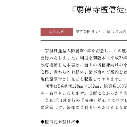
『要傳寺檀信徒
お知らせ
記事公開日：
2021年02月24日
宗祖日蓮聖人降誕800年を記念し、この度
発行いたしました。判型を初版本（平成28
改訂増補した本書は、当山の檀信徒向けの
心得、寺からのお願い、諸事業のご案内を
現代語訳付き）などを収載しております。
判型はB6縦判128㎜×182㎜、総頁数1
み・右開きとなります。旧版になかった目
令和4年1月発行の『法住』第45号に同封
に常備して、皆様にご利用いただけるよう
◆檀信徒必携目次◆