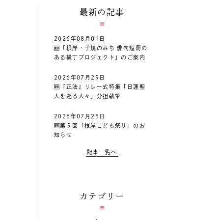
最新の記事
2026年08月01日
🆕「根岸・子規のみち 俳句短冊の
ある横丁プロジェクト」のご案内
2026年07月29日
🆕『正法』リレー式特集「日蓮聖
人を巡る人々」分担執筆
2026年07月25日
🆕第９回「根岸こども祭り」のお
知らせ
記事一覧へ
カテゴリー