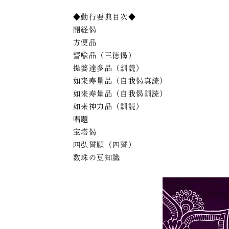
◆勤行要典目次◆
開経偈
方便品
譬喩品（三徳偈）
提婆達多品（訓読）
如来寿量品（自我偈真読）
如来寿量品（自我偈訓読）
如来神力品（訓読）
唱題
宝塔偈
四弘誓願（四誓）
数珠の豆知識