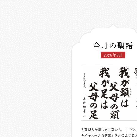
今月の聖語
2026年8月
日蓮聖人が遺した言葉から、「〝今
キイキと生きる智慧」をお伝えする