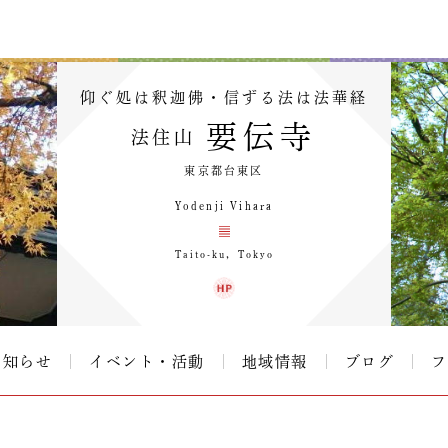
仰ぐ処は釈迦佛・信ずる法は法華経
要伝寺
法住山
東京都台東区
Yodenji Vihara
Taito-ku，Tokyo
お知らせ
イベント・活動
地域情報
ブログ
フ