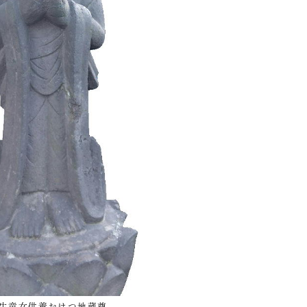
生童女供養おはつ地蔵尊