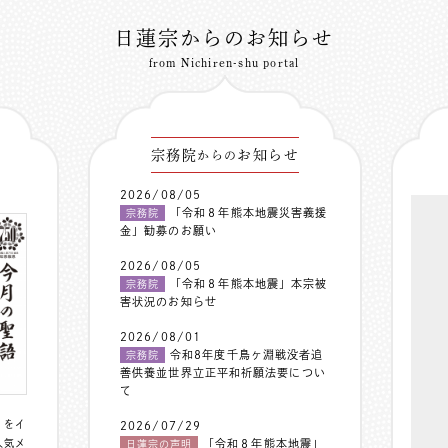
日蓮宗からのお知らせ
from Nichiren-shu portal
宗務院
お知らせ
からの
2026/08/05
「令和８年熊本地震災害義援
宗務院
金」勧募のお願い
2026/08/05
「令和８年熊本地震」本宗被
宗務院
害状況のお知らせ
2026/08/01
令和8年度千鳥ヶ淵戦没者追
宗務院
善供養並世界立正平和祈願法要につい
て
〟をイ
2026/07/29
人気メ
「令和８年熊本地震」
日蓮宗の声明