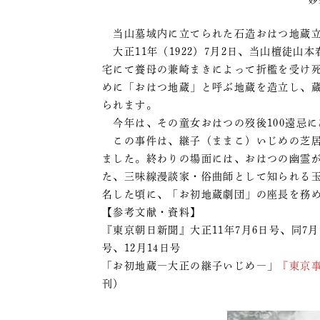
当山墓域内に立てられた石造おはつ地蔵立
大正11年（1922）7月2日、当山檀徒山
宅にて養母の兼崎まきによって折檻を受け
めに「おはつ地蔵」と呼ぶ地蔵を造立し、
られます。
今年は、その童女おはつの歿後100遠忌に
この事件は、継子（ままこ）いじめの芝居
ました。終わりの場面には、おはつの幽霊
た、三味線漫談家・俗曲師として知られる玉
名した頃に、「お初地蔵劇団」の座長を務
【参考文献・資料】
『東京朝日新聞』大正11年7月6日号、同7月7
号、12月14日号
「お初地蔵―大正の継子いじめ―」
『東京
刊）