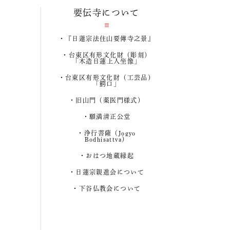
要伝寺について
『日蓮宗法住山要傳寺之景』
台東区有形文化財（彫刻）
「木造日蓮上人坐像」
台東区有形文化財（工芸品）
「鰐口」
旧山門（薬医門様式）
願満清正公堂
浄行菩薩（Jogyo
Bodhisattva）
おはつ地蔵縁起
日蓮宗親進会について
下谷仏教会について