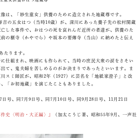
像は、「妙生童女」供養のために造立された地蔵尊です。
本春吉の五女はつ（当時10歳）が、深川にあった養子先の松村関蔵
死亡した事件で、おはつの死を哀れんだ近所の者達が、供養のた
蔵前の榧寺（かやでら）や坂本の要傳寺（当山）に納めたと伝え
あたります。
に仕組まれ、映画にも作られて、当時の庶民大衆の涙をさそい
が出て、鬼夫婦を苦しめるのがお決まりであったといいます。ま
川スミ師匠が、昭和2年（1927）に芸名を「地紙家澄子」と改
め、「お初地蔵」を演じたこともありました。
日号、同7月9日号、同7月10日号、同9月28日号、11月21日
事件史〈明治・大正編〉』
（加太こうじ著、昭和55年9月、一声社