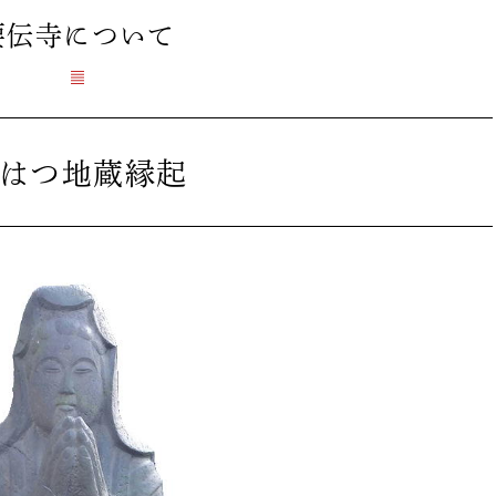
要伝寺
について
はつ地蔵縁起