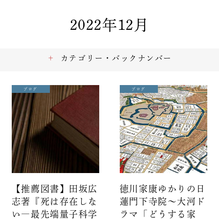
2022年12月
カテゴリー・バックナンバー
ブログ
ブログ
【推薦図書】田坂広
徳川家康ゆかりの日
志著『死は存在しな
蓮門下寺院～大河ド
い―最先端量子科学
ラマ「どうする家