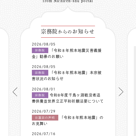
from Nichiren-shu portal
宗務院
お知らせ
からの
2026/08/05
「令和８年熊本地震災害義援
宗務院
金」勧募のお願い
2026/08/05
「令和８年熊本地震」本宗被
宗務院
害状況のお知らせ
2026/08/01
令和8年度千鳥ヶ淵戦没者追
宗務院
善供養並世界立正平和祈願法要について
2026/07/29
「令和８年熊本地震」の
日蓮宗の声明
お見舞い
2026/07/16