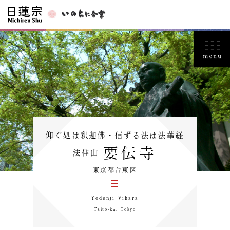
仰ぐ処は釈迦佛・信ずる法は法華経
要伝寺
法住山
東京都台東区
Yodenji Vihara
Taito-ku，Tokyo