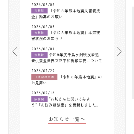
2026/08/05
「令和８年熊本地震災害義援
宗務院
金」勧募のお願い
2026/08/05
「令和８年熊本地震」本宗被
宗務院
害状況のお知らせ
2026/08/01
令和8年度千鳥ヶ淵戦没者追
宗務院
善供養並世界立正平和祈願法要について
2026/07/29
「令和８年熊本地震」の
日蓮宗の声明
お見舞い
2026/07/16
”お坊さんに聞いてみよ
宗務院
う”「お悩み相談室」を更新しました。
お知らせ一覧へ