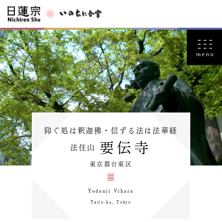
仰ぐ処は釈迦佛・信ずる法は法華経
要伝寺
法住山
東京都台東区
Yodenji Vihara
Taito-ku，Tokyo