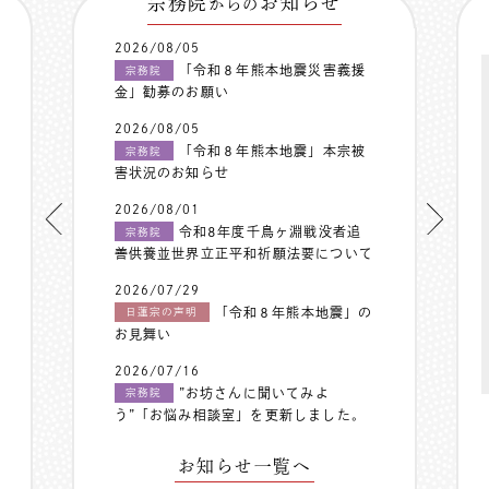
宗務院
お知らせ
からの
2026/08/05
「令和８年熊本地震災害義援
宗務院
金」勧募のお願い
2026/08/05
「令和８年熊本地震」本宗被
宗務院
害状況のお知らせ
2026/08/01
令和8年度千鳥ヶ淵戦没者追
宗務院
善供養並世界立正平和祈願法要について
2026/07/29
「令和８年熊本地震」の
日蓮宗の声明
お見舞い
2026/07/16
”お坊さんに聞いてみよ
宗務院
う”「お悩み相談室」を更新しました。
お知らせ一覧へ