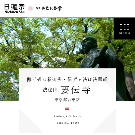
仰ぐ処は釈迦佛・信ずる法は法華経
要伝寺
法住山
東京都台東区
Yodenji Vihara
Taito-ku，Tokyo