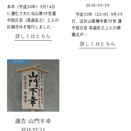
2018/09/29
本年（平成30年）9月14日
に遷化された当山第39世蓮
平成30年（2018）9月29
中院日宏（髙森宏之）上人の
日、法住山要傳寺第39世 蓮
訃報号外を発行しました…
中院日宏 高森宏之上人の葬
儀式が…
詳しくはこちら
詳しくはこちら
ブログ
謹告 山門不幸
2018/09/14