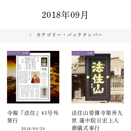
2018年09月
カテゴリー・バックナンバー
イベント・活動
イベント・活動
寺報『法住』41号外
法住山要傳寺第卅九
発行
世 蓮中院日宏上人
葬儀式奉行
2018/09/30