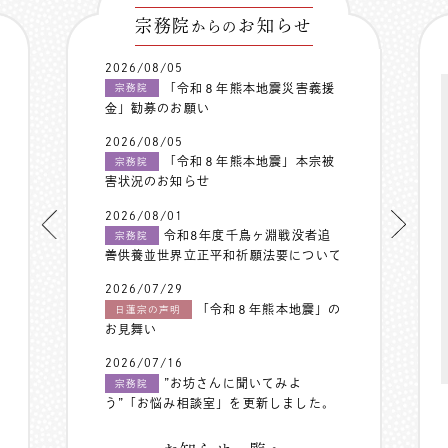
宗務院
お知らせ
からの
2026/08/05
「令和８年熊本地震災害義援
宗務院
金」勧募のお願い
2026/08/05
「令和８年熊本地震」本宗被
宗務院
害状況のお知らせ
2026/08/01
令和8年度千鳥ヶ淵戦没者追
宗務院
善供養並世界立正平和祈願法要について
2026/07/29
「令和８年熊本地震」の
日蓮宗の声明
お見舞い
2026/07/16
”お坊さんに聞いてみよ
宗務院
う”「お悩み相談室」を更新しました。