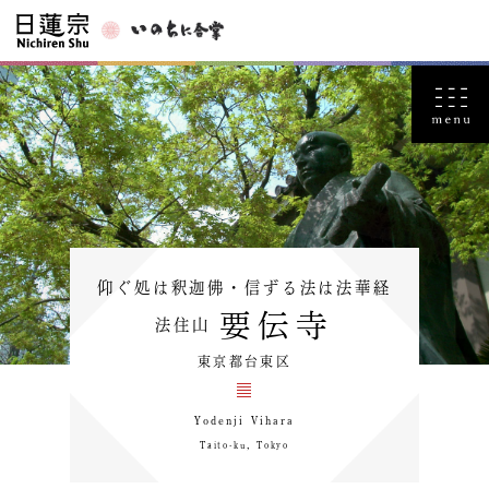
仰ぐ処は釈迦佛・信ずる法は法華経
要伝寺
法住山
東京都台東区
Yodenji Vihara
Taito-ku，Tokyo