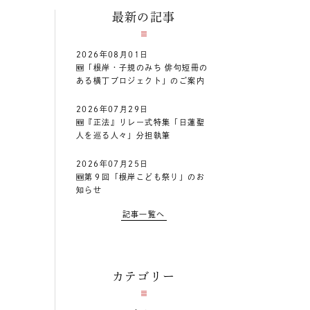
最新の記事
2026年08月01日
🆕「根岸・子規のみち 俳句短冊の
ある横丁プロジェクト」のご案内
2026年07月29日
🆕『正法』リレー式特集「日蓮聖
人を巡る人々」分担執筆
2026年07月25日
🆕第９回「根岸こども祭り」のお
知らせ
記事一覧へ
カテゴリー