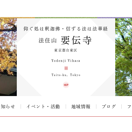
仰ぐ処は釈迦佛・信ずる法は法華経
要伝寺
法住山
東京都台東区
Yodenji Vihara
Taito-ku，Tokyo
お知らせ
イベント・活動
地域情報
ブログ
フ