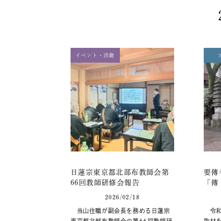
イベント・活動
日蓮宗東京都北部布教師会第
要傳
66回教師研修会報告
「傳
2026/02/18
当山住職が副会長を務める日蓮宗
令和