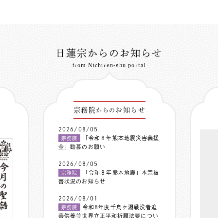
日蓮宗からのお知らせ
from Nichiren-shu portal
宗務院
お知らせ
からの
2026/08/05
「令和８年熊本地震災害義援
宗務院
金」勧募のお願い
2026/08/05
「令和８年熊本地震」本宗被
宗務院
害状況のお知らせ
2026/08/01
令和8年度千鳥ヶ淵戦没者追
宗務院
善供養並世界立正平和祈願法要につい