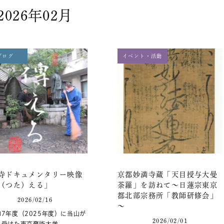
2026年02月
ブログ
イベント・活動
寺ドキュメンタリー映像
京都妙満寺蔵「天目授与大曼
（つた）える」
荼羅」を訪ねて～日蓮宗東京
都北部宗務所「教師研修会」
2026/02/16
～
7年度（2025年度）に当山が
2026/02/01