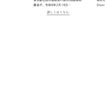
東京都北部布教師会の第66回教師研
取材
修会が、令和8年2月18日…
Diver
詳しくはこちら