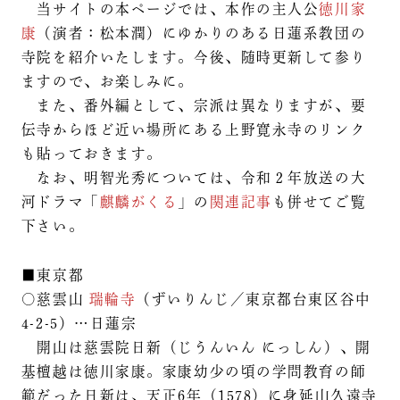
当サイトの本ページでは、本作の主人公
徳川家
康
（演者：松本潤）にゆかりのある日蓮系教団の
寺院を紹介いたします。今後、随時更新して参り
ますので、お楽しみに。
また、番外編として、宗派は異なりますが、要
伝寺からほど近い場所にある上野寛永寺のリンク
も貼っておきます。
なお、明智光秀については、令和２年放送の大
河ドラマ「
麒麟がくる
」の
関連記事
も併せてご覧
下さい。
■東京都
○慈雲山
瑞輪寺
（ずいりんじ／東京都台東区谷中
4-2-5）…日蓮宗
開山は慈雲院日新（じうんいん にっしん）、開
基檀越は徳川家康。家康幼少の頃の学問教育の師
範だった日新は、天正6年（1578）に身延山久遠寺