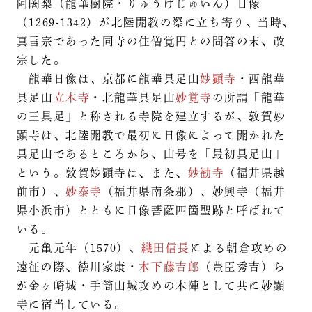
阿闍梨（龍華樹院・りゅうげじゅいん）日像
（1269-1342）が北陸開教の際に立ち寄り、当時、
真言宗であった同寺の住僧覚円との問答の末、改
宗した。
龍華日像は、京都に龍華具足山
妙顕寺
・西龍華
具足山
立本寺
・北龍華具足山
妙覚寺
の所謂「龍華
の三具足」と称される寺院を建立するが、敦賀妙
顕寺は、北陸開教で最初に日像によって開かれた
具足山であるところから、山号を「最初具足山」
という。敦賀妙顕寺は、また、
妙勧寺
（福井県越
前市）、
妙泰寺
（福井県南条郡）、妙興寺（福井
県小浜市）とともに日像菩薩四箇聖跡と呼ばれて
いる。
元亀元年（1570）、
織田信長
による朝倉攻めの
遠征の際、徳川家康・
木下藤吉郎
（豊臣秀吉）ら
が金ヶ崎城・手筒山城攻めの本陣として共に妙顕
寺に宿当している。