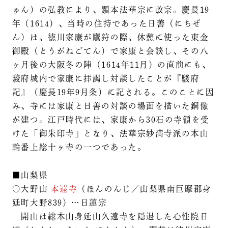
ゅん）の弘教により、顕本法華宗に改宗。慶長19
年（1614）、当時の住持であった日善（にちぜ
ん）は、徳川家康が鷹狩の際、休憩に使った東金
御殿（とうがねごてん）で家康と会談し、その八
ヶ月後の大阪冬の陣（1614年11月）の直前にも、
駿府城内で家康に拝謁し対談したことが『駿府
記』（慶長19年9月条）に記される。このことに因
み、寺には家康と日善の対談の場面を描いた銅像
が建つ。江戸時代には、家康から30石の寺領を受
けた「御朱印寺」となり、法華宗妙満寺派の本山
輪番上総十ヶ寺の一つであった。
■山梨県
○大野山
本遠寺
（ほんのんじ／山梨県南巨摩郡身
延町大野839）…日蓮宗
開山は総本山身延山久遠寺を隠退した心性院日