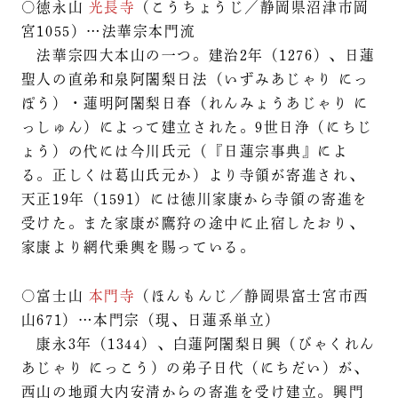
○徳永山
光長寺
（こうちょうじ／静岡県沼津市岡
宮1055）…法華宗本門流
法華宗四大本山の一つ。建治2年（1276）、日蓮
聖人の直弟和泉阿闍梨日法（いずみあじゃり にっ
ぽう）・蓮明阿闍梨日春（れんみょうあじゃり に
っしゅん）によって建立された。9世日浄（にちじ
ょう）の代には今川氏元（『日蓮宗事典』によ
る。正しくは葛山氏元か）より寺領が寄進され、
天正19年（1591）には徳川家康から寺領の寄進を
受けた。また家康が鷹狩の途中に止宿したおり、
家康より網代乗輿を賜っている。
○富士山
本門寺
（ほんもんじ／静岡県富士宮市西
山671）…本門宗（現、日蓮系単立）
康永3年（1344）、白蓮阿闍梨日興（びゃくれん
あじゃり にっこう）の弟子日代（にちだい）が、
西山の地頭大内安清からの寄進を受け建立。興門