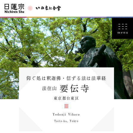
仰ぐ処は釈迦佛・信ずる法は法華経
要伝寺
法住山
東京都台東区
Yodenji Vihara
Taito-ku，Tokyo