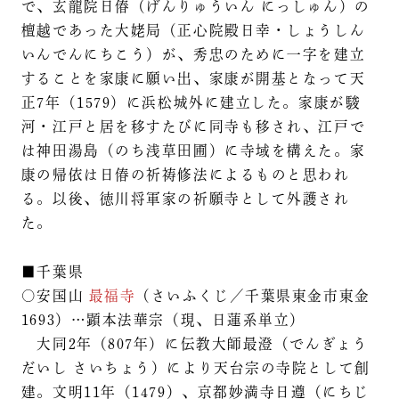
で、玄龍院日偆（げんりゅういん にっしゅん）の
檀越であった大姥局（正心院殿日幸・しょうしん
いんでんにちこう）が、秀忠のために一字を建立
することを家康に願い出、家康が開基となって天
正7年（1579）に浜松城外に建立した。家康が駿
河・江戸と居を移すたびに同寺も移され、江戸で
は神田湯島（のち浅草田圃）に寺域を構えた。家
康の帰依は日偆の祈祷修法によるものと思われ
る。以後、徳川将軍家の祈願寺として外護され
た。
■千葉県
○安国山
最福寺
（さいふくじ／千葉県東金市東金
1693）…顕本法華宗（現、日蓮系単立）
大同2年（807年）に伝教大師最澄（でんぎょう
だいし さいちょう）により天台宗の寺院として創
建。文明11年（1479）、京都妙満寺日遵（にちじ