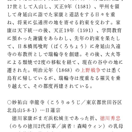
17世として入山し、天正9年（1581）、甲州を領
して身延山に詣でた家康と道話をする日々を重
ね、将来に弘通所の地を寄せる約束を交わす。家
康は天下統一の後、天正19年（1591）、学問教育
に預かった謝儀をあらわし、先年の約束を果たし
て、日本橋馬喰町（ばくろちょう）に身延山久遠
寺の布教所としで瑞輪寺を創建。その後、大火等
による類焼で2度の移転を経て、現在の谷中の地に
遷された。明治元年（1868）の
上野戦争
では悉く
烏有に帰しているが、瑞輪寺は度重なる罹災を乗
り越えて、その都度再建されている。
○妙祐山 幸龍寺（こうりゅうじ／東京都世田谷区
北烏山5-8-1）…日蓮宗
徳川家康がまだ浜松城主であった折、
徳川秀忠
（のちの徳川2代将軍／演者：森崎ウィン）の乳母