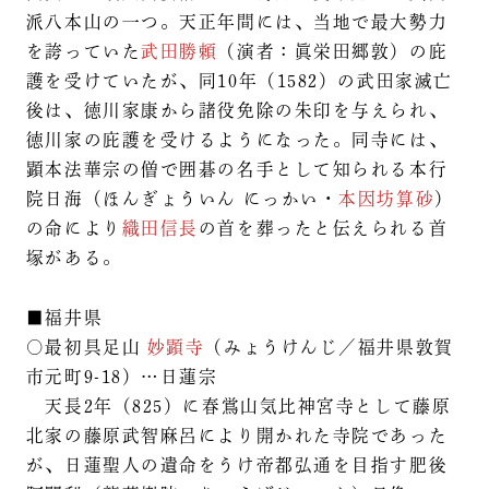
派八本山の一つ。天正年間には、当地で最大勢力
を誇っていた
武田勝頼
（演者：眞栄田郷敦）の庇
護を受けていたが、同10年（1582）の武田家滅亡
後は、徳川家康から諸役免除の朱印を与えられ、
徳川家の庇護を受けるようになった。同寺には、
顕本法華宗の僧で囲碁の名手として知られる本行
院日海（ほんぎょういん にっかい・
本因坊算砂
）
の命により
織田信長
の首を葬ったと伝えられる首
塚がある。
■福井県
○最初具足山
妙顕寺
（みょうけんじ／福井県敦賀
市元町9-18）…日蓮宗
天長2年（825）に春鴬山気比神宮寺として藤原
北家の藤原武智麻呂により開かれた寺院であった
が、日蓮聖人の遺命をうけ帝都弘通を目指す肥後