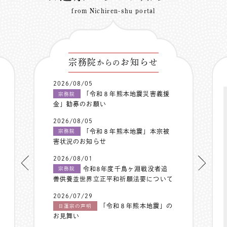
from Nichiren-shu portal
宗務院
お知らせ
からの
2026/08/05
「令和８年熊本地震災害義援
宗務院
金」勧募のお願い
2026/08/05
「令和８年熊本地震」本宗被
宗務院
害状況のお知らせ
2026/08/01
令和8年度千鳥ヶ淵戦没者追
宗務院
善供養並世界立正平和祈願法要について
2026/07/29
「令和８年熊本地震」の
日蓮宗の声明
お見舞い