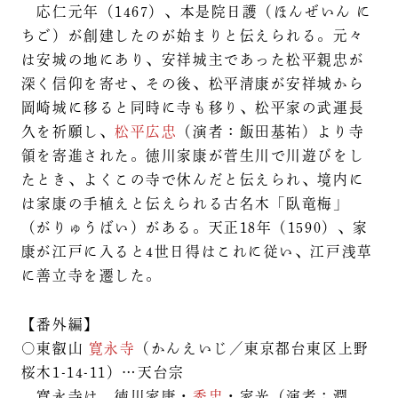
応仁元年（1467）、本是院日護（ほんぜいん に
ちご）が創建したのが始まりと伝えられる。元々
は安城の地にあり、安祥城主であった松平親忠が
深く信仰を寄せ、その後、松平清康が安祥城から
岡崎城に移ると同時に寺も移り、松平家の武運長
久を祈願し、
松平広忠
（演者：飯田基祐）より寺
領を寄進された。徳川家康が菅生川で川遊びをし
たとき、よくこの寺で休んだと伝えられ、境内に
は家康の手植えと伝えられる古名木「臥竜梅」
（がりゅうばい）がある。天正18年（1590）、家
康が江戸に入ると4世日得はこれに従い、江戸浅草
に善立寺を遷した。
【番外編】
○東叡山
寛永寺
（かんえいじ／東京都台東区上野
桜木1-14-11）…天台宗
寛永寺は、徳川家康・
秀忠
・家光（演者：潤