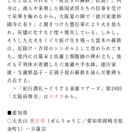
したと伝えられる（「夜泣きの蘇鉄」伝説）。同
寺は、商人や来堺した戦国武将たちの信奉を受け
て栄華を極めながら、大阪夏の陣で「徳川家康妙
國寺に有り」と聞きつけた豊臣軍により火を放た
れ、灰燼に化すなど度々焼失している。しかし、
そうした大火をくぐり抜け生き残った霊木の蘇鉄
は、厄除け・吉祥のシンボルとして崇められてき
た。境内には幕末土佐藩士割腹跡の碑が立ち、他
にも千利休が寄贈した六地蔵や手水鉢、徳川家
康・与謝野晶子・正岡子規が蘇鉄を詠んだ歌碑も
点在する。
＞「紀行潤礼～どうする家康ツアーズ」第28回
「大阪府堺市」は
コチラ
から。
■愛知県
○大光山
善立寺
（ぜんりゅうじ／愛知県岡崎市祐
金町1）…日蓮宗