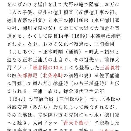
をはばかり身延山を出て大野の庵で隠棲。お万は
二人の子供、紀州の徳川頼宣（紀伊徳川家の祖、
徳川吉宗の祖父）と水戸の徳川頼房（水戸徳川家
の祖、徳川光圀の父）に命じて大野に大伽藍を寄
進させ、かくして慶長14年（1609）本遠寺は創建
された。なお、お万の父正木頼忠は、三浦義同
（よしあつ）－正木時綱（通綱）－時忠－頼忠と
連なる正木三浦氏の出自で、その祖先は、前作大
河ドラマ「
鎌倉殿の13人
」にも登場した
三浦義村
の娘
矢部禅尼
（
北条泰時
の初婚の妻）が佐原盛連
に再嫁して産んだ加納盛時（のち三浦盛時）と伝
えられる。三浦一族は、鎌倉時代宝治元年
（1247）の宝治合戦（三浦氏の乱）で、北条氏の
外戚安達（あだち）氏らによって滅ぼされるが、
その血筋は、養珠院お万を先祖にもつ水戸徳川家
へと続き、大河ドラマ「
青天を衝け
」に登場した
徳川慶喜まで繋がるのである。詳細は、
コチラ
か