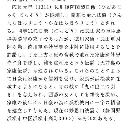
応長元年（1311）に肥後阿闍梨日像（ひごあじ
ゃり にちぞう）が開創し、開基は金原法橋（きん
ばらほっきょう・かなはらほうきょう）とされ
る。同寺11代日豪（にちごう）は武田家の重臣馬
場美濃守の末子であったが、徳川家康・武田軍対
陣の際、徳川軍が妙恩寺を本陣に使用することを
許諾し、また三方ヶ原の合戦で敗れた家康が妙恩
寺に身を隠し、難を逃れたという伝説（天井裏の
家康伝説）も残されている。これらのことによっ
て日豪は家康から信頼を受け、家康が浜松城に在
城するようになると、寺の紋に「丸に出二つ引
き」を与えられ、囲碁の友としても親交を深め、
家康の後年には日豪の為に浜松城内に一宇の精舎
を建立して与えた。現在の妙恩山法雲寺（静岡県
浜松市中区浜松市高町300-3）がそれにあたる。