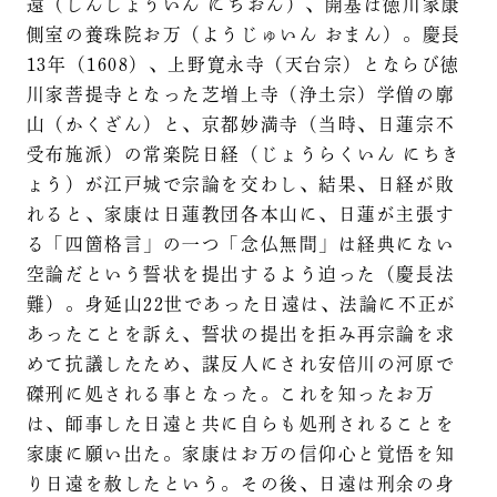
遠（しんしょういん にちおん）、開基は徳川家康
側室の養珠院お万（ようじゅいん おまん）。慶長
13年（1608）、上野寛永寺（天台宗）とならび徳
川家菩提寺となった芝増上寺（浄土宗）学僧の廓
山（かくざん）と、京都妙満寺（当時、日蓮宗不
受布施派）の常楽院日経（じょうらくいん にちき
ょう）が江戸城で宗論を交わし、結果、日経が敗
れると、家康は日蓮教団各本山に、日蓮が主張す
る「四箇格言」の一つ「念仏無間」は経典にない
空論だという誓状を提出するよう迫った（慶長法
難）。身延山22世であった日遠は、法論に不正が
あったことを訴え、誓状の提出を拒み再宗論を求
めて抗議したため、謀反人にされ安倍川の河原で
磔刑に処される事となった。これを知ったお万
は、師事した日遠と共に自らも処刑されることを
家康に願い出た。家康はお万の信仰心と覚悟を知
り日遠を赦したという。その後、日遠は刑余の身