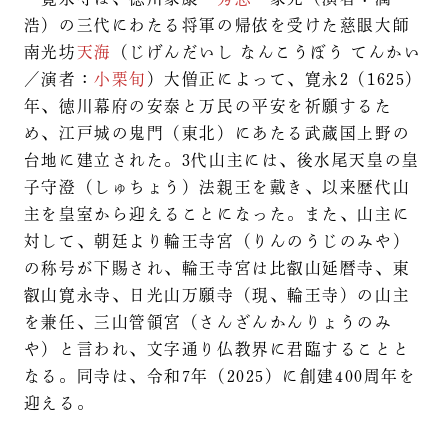
浩）の三代にわたる将軍の帰依を受けた慈眼大師
南光坊
天海
（じげんだいし なんこうぼう てんかい
／演者：
小栗旬
）大僧正によって、寛永2（1625）
年、徳川幕府の安泰と万民の平安を祈願するた
め、江戸城の鬼門（東北）にあたる武蔵国上野の
台地に建立された。3代山主には、後水尾天皇の皇
子守澄（しゅちょう）法親王を戴き、以来歴代山
主を皇室から迎えることになった。また、山主に
対して、朝廷より輪王寺宮（りんのうじのみや）
の称号が下賜され、輪王寺宮は比叡山延暦寺、東
叡山寛永寺、日光山万願寺（現、輪王寺）の山主
を兼任、三山管領宮（さんざんかんりょうのみ
や）と言われ、文字通り仏教界に君臨することと
なる。同寺は、令和7年（2025）に創建400周年を
迎える。