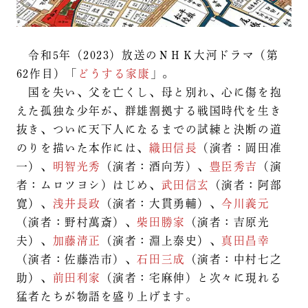
令和5年（2023）放送のＮＨＫ大河ドラマ（第
62作目）「
どうする家康
」。
国を失い、父を亡くし、母と別れ、心に傷を抱
えた孤独な少年が、群雄割拠する戦国時代を生き
抜き、ついに天下人になるまでの試練と決断の道
のりを描いた本作には、
織田信長
（演者：岡田准
一）、
明智光秀
（演者：酒向芳）、
豊臣秀吉
（演
者：ムロツヨシ）はじめ、
武田信玄
（演者：阿部
寛）、
浅井長政
（演者：大貫勇輔）、
今川義元
（演者：野村萬斎）、
柴田勝家
（演者：吉原光
夫）、
加藤清正
（演者：淵上泰史）、
真田昌幸
（演者：佐藤浩市）、
石田三成
（演者：中村七之
助）、
前田利家
（演者：宅麻伸）と次々に現れる
猛者たちが物語を盛り上げます。