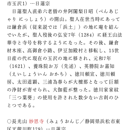
市玉沢1）…日蓮宗
日蓮聖人直弟六老僧の弁阿闍梨日昭（べんあじ
ゃり にっしょう）の開山。聖人在世当時にあって
は鎌倉浜（従来説では「浜土」）の地に庵を結ん
でいたが、聖人歿後の弘安7年（1284）に経王山法
華寺と寺号を称するようになった。その後、鎌倉
材木座、高御倉小路、伊豆加殿村と移転し、15世
日産の代に現在の玉沢の地に移され、元和7年
（1621）、養珠院お万（先述）、英勝院お嘉知
（えいしょういん おかち）、徳川頼宣、徳川頼
房、太田道顕、三浦為春らが大檀那となって巨額
の浄財が寄せられ、大伽藍が整った。徳川家家紋
「三つ葉葵」の使用を許された数少ない古刹のひ
とつである。
○長光山
妙恩寺
（みょうおんじ／静岡県浜松市東
区天龍川町179）…日蓮宗