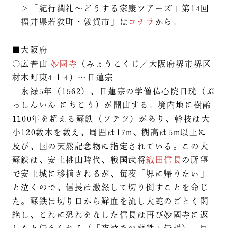
＞「紀行潤礼～どうする家康ツアーズ」第14回
「福井県若狭町・敦賀市」は
コチラ
から。
■大阪府
○広普山
妙國寺
（みょうこくじ／大阪府堺市堺区
材木町東4-1-4）…日蓮宗
永禄5年（1562）、日蓮宗の学僧仏心院日珖（ぶ
っしんいん にちこう）が開山する。境内地に樹齢
1100年を超える蘇鉄（ソテツ）があり、幹枝は大
小120数本を数え、周囲は17m、樹高は5m以上に
及び、国の天然記念物に指定されている。この大
蘇鉄は、安土桃山時代、戦国武将
織田信長
の所望
で安土城に移植されるが、毎夜「堺に帰りたい」
と泣くので、信長は激怒して切り倒すことを命じ
た。蘇鉄は切り口から鮮血を流し大蛇のごとく悶
絶し、これに恐れをなした信長は再び妙國寺に返