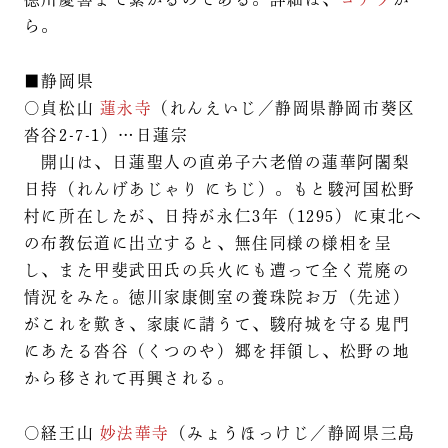
ら。
■静岡県
○貞松山
蓮永寺
（れんえいじ／静岡県静岡市葵区
沓谷2-7-1）…日蓮宗
開山は、日蓮聖人の直弟子六老僧の蓮華阿闍梨
日持（れんげあじゃり にちじ）。もと駿河国松野
村に所在したが、日持が永仁3年（1295）に東北へ
の布教伝道に出立すると、無住同様の様相を呈
し、また甲斐武田氏の兵火にも遭って全く荒廃の
情況をみた。徳川家康側室の養珠院お万（先述）
がこれを歎き、家康に請うて、駿府城を守る鬼門
にあたる沓谷（くつのや）郷を拝領し、松野の地
から移されて再興される。
○経王山
妙法華寺
（みょうほっけじ／静岡県三島