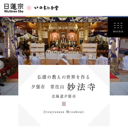
仏様の教えの世界を作る
妙法寺
夕張市 常住山
北海道夕張市
Jyoujyuuzan Myouhouji