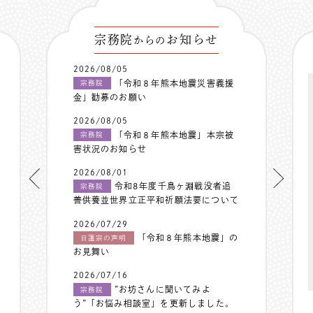
宗務院
お知らせ
からの
2026/08/05
「令和８年熊本地震災害義援
宗務院
金」勧募のお願い
2026/08/05
「令和８年熊本地震」本宗被
宗務院
害状況のお知らせ
2026/08/01
令和8年度千鳥ヶ淵戦没者追
宗務院
善供養並世界立正平和祈願法要について
2026/07/29
「令和８年熊本地震」の
日蓮宗の声明
お見舞い
2026/07/16
”お坊さんに聞いてみよ
宗務院
う”「お悩み相談室」を更新しました。