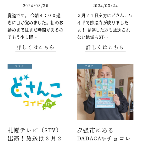
2024/03/30
2024/03/24
寛道です。 今朝４：００過
３月２１日夕方にどさんこワ
ぎに目が覚めました。朝のお
イドで妙法寺が映りました
勤めまではまだ時間があるの
よ！ 見逃した方も放送され
でもう少し眠…
ない地域もST…
詳しくはこちら
詳しくはこちら
ブログ
ブログ
札幌テレビ（STV）
夕張市にある
出演！放送は３月２
DADACA✨チョコレ