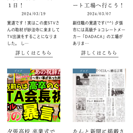
１日！
ート工場へ行こう！
2024/03/19
2024/03/07
寛道です！実はこの度STVさ
副住職の寛道です(^^) 夕張
んの取材が妙法寺に来まして
市には高級チョコレートメー
TV出演をすることになりま
カー「DADACA」の工場が
した。 し…
ありま…
詳しくはこちら
詳しくはこちら
ブログ
ブログ
夕張高校 卒業式で
なんと新聞に掲載さ