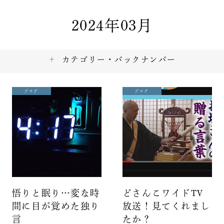
2024年03月
カテゴリー・バックナンバー
ブログ
ブログ
悟りと眠り…変な時
どさんこワイドTV
間に目が覚めた独り
放送！見てくれまし
言
たか？