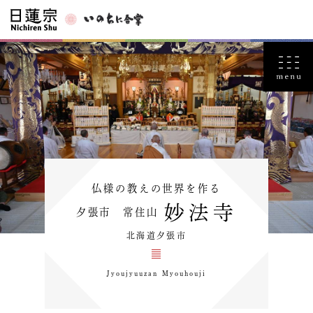
仏様の教えの世界を作る
妙法寺
夕張市 常住山
北海道夕張市
Jyoujyuuzan Myouhouji