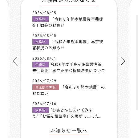
からの
2026/08/05
「令和８年熊本地震災害義援
宗務院
金」勧募のお願い
2026/08/05
「令和８年熊本地震」本宗被
宗務院
害状況のお知らせ
2026/08/01
令和8年度千鳥ヶ淵戦没者追
宗務院
善供養並世界立正平和祈願法要について
2026/07/29
「令和８年熊本地震」の
日蓮宗の声明
お見舞い
2026/07/16
”お坊さんに聞いてみよ
宗務院
う”「お悩み相談室」を更新しました。
お知らせ一覧へ