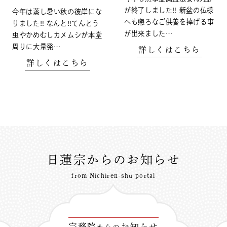
が終了しました‼️ 新盆の仏様
今年は蒸し暑い秋の彼岸にな
へも懇ろなご供養を捧げる事
りました‼️ なんと‼️てんとう
が出来ました…
虫やかめむしカメムシが本堂
周りに大量発…
詳しくはこちら
詳しくはこちら
日蓮宗からのお知らせ
from Nichiren-shu portal
宗務院
お知らせ