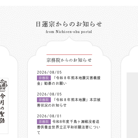
日蓮宗からのお知らせ
from Nichiren-shu portal
宗務院
お知らせ
からの
2026/08/05
「令和８年熊本地震災害義援
宗務院
金」勧募のお願い
2026/08/05
「令和８年熊本地震」本宗被
宗務院
害状況のお知らせ
2026/08/01
令和8年度千鳥ヶ淵戦没者追
宗務院
善供養並世界立正平和祈願法要につい
て