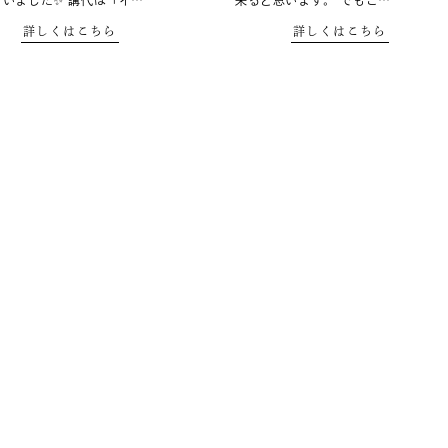
行いました✨ 講代は「イ…
来ると思います。 でもこ…
詳しくはこちら
詳しくはこちら