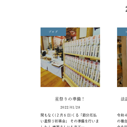
ブログ
星祭りの準備！
法
2022/01/28
間もなく(２月６日)くる「節分厄払
令和４
い星祭り祈祷会」 その準備を行いま
の複