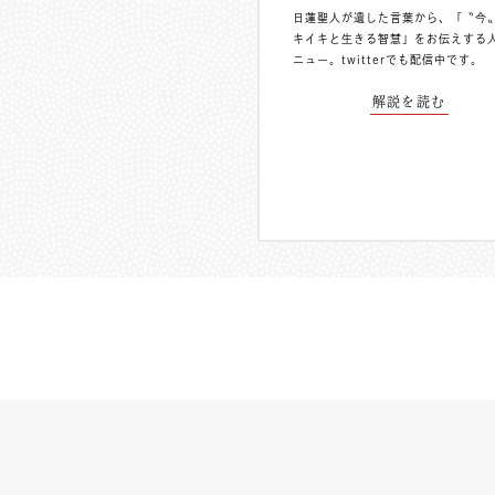
日蓮聖人が遺した言葉から、「〝今
キイキと生きる智慧」をお伝えする
ニュー。
twitterでも配信中
です。
解説を読む