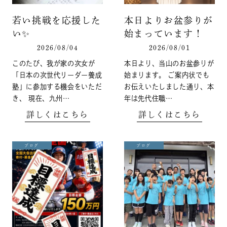
若い挑戦を応援した
本日よりお盆参りが
い✨️
始まっています！
2026/08/04
2026/08/01
このたび、我が家の次女が
本日より、当山のお盆参りが
「日本の次世代リーダー養成
始まります。 ご案内状でも
塾」に参加する機会をいただ
お伝えいたしました通り、本
き、 現在、九州…
年は先代住職…
詳しくはこちら
詳しくはこちら
ブログ
ブログ