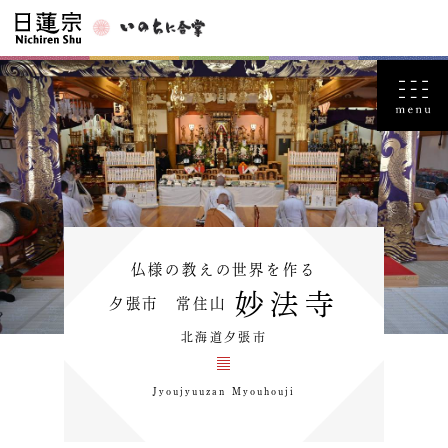
仏様の教えの世界を作る
妙法寺
夕張市 常住山
北海道夕張市
Jyoujyuuzan Myouhouji