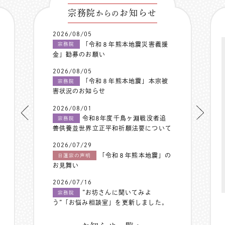
宗務院
お知らせ
からの
2026/08/05
「令和８年熊本地震災害義援
宗務院
金」勧募のお願い
2026/08/05
「令和８年熊本地震」本宗被
宗務院
害状況のお知らせ
2026/08/01
令和8年度千鳥ヶ淵戦没者追
宗務院
善供養並世界立正平和祈願法要について
2026/07/29
「令和８年熊本地震」の
日蓮宗の声明
お見舞い
2026/07/16
”お坊さんに聞いてみよ
宗務院
う”「お悩み相談室」を更新しました。