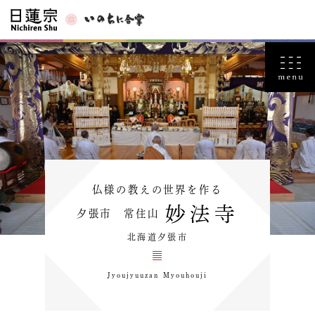
仏様の教えの世界を作る
妙法寺
夕張市 常住山
北海道夕張市
Jyoujyuuzan Myouhouji