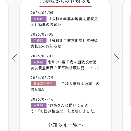
宗務院
お知らせ
からの
2026/08/05
「令和８年熊本地震災害義援
宗務院
金」勧募のお願い
2026/08/05
「令和８年熊本地震」本宗被
宗務院
害状況のお知らせ
2026/08/01
令和8年度千鳥ヶ淵戦没者追
宗務院
善供養並世界立正平和祈願法要について
2026/07/29
「令和８年熊本地震」の
日蓮宗の声明
お見舞い
2026/07/16
”お坊さんに聞いてみよ
宗務院
う”「お悩み相談室」を更新しました。
お知らせ一覧へ