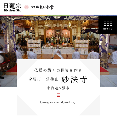
仏様の教えの世界を作る
妙法寺
夕張市 常住山
北海道夕張市
Jyoujyuuzan Myouhouji