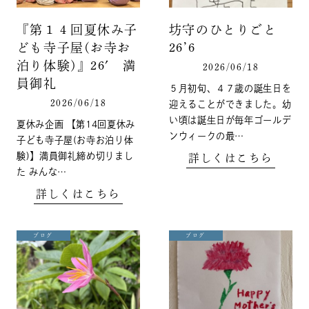
『第１４回夏休み子
坊守のひとりごと
ども寺子屋(お寺お
26’6
泊り体験)』26′ 満
2026/06/18
員御礼
５月初旬、４７歳の誕生日を
2026/06/18
迎えることができました。幼
い頃は誕生日が毎年ゴールデ
夏休み企画 【第14回夏休み
ンウィークの最…
子ども寺子屋(お寺お泊り体
験)】満員御礼締め切りまし
詳しくはこちら
た みんな…
詳しくはこちら
ブログ
ブログ