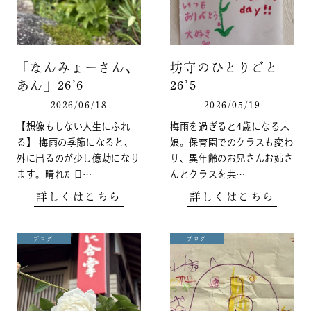
「なんみょーさん、
坊守のひとりごと
あん」26’6
26’5
2026/06/18
2026/05/19
【想像もしない人生にふれ
梅雨を過ぎると4歳になる末
る】 梅雨の季節になると、
娘。保育園でのクラスも変わ
外に出るのが少し億劫になり
り、異年齢のお兄さんお姉さ
ます。晴れた日…
んとクラスを共…
詳しくはこちら
詳しくはこちら
ブログ
ブログ