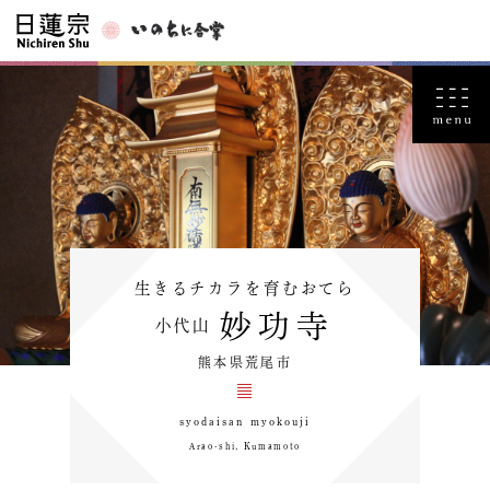
生きるチカラを育むおてら
妙功寺
小代山
熊本県荒尾市
syodaisan myokouji
Arao-shi, Kumamoto