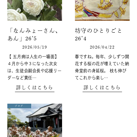
「なんみょーさん、
坊守のひとりごと
あん」26’5
26’4
2026/05/19
2026/04/22
【 五月病は人生の一場面】
春ですね。毎年、少しずつ開
４月から中３になった次女
花する桜の花が増えていた納
は、生徒会副会長や応援リー
骨堂前の身延桜。 枝も伸び
ダーなど責任…
てこれから楽し…
詳しくはこちら
詳しくはこちら
ブログ