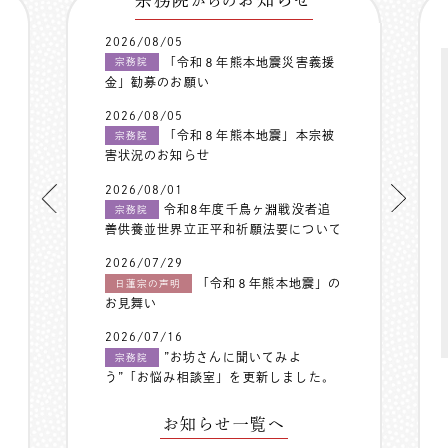
からの
2026/08/05
「令和８年熊本地震災害義援
宗務院
金」勧募のお願い
2026/08/05
「令和８年熊本地震」本宗被
宗務院
害状況のお知らせ
2026/08/01
令和8年度千鳥ヶ淵戦没者追
宗務院
善供養並世界立正平和祈願法要について
2026/07/29
「令和８年熊本地震」の
日蓮宗の声明
お見舞い
2026/07/16
”お坊さんに聞いてみよ
宗務院
う”「お悩み相談室」を更新しました。
お知らせ一覧へ