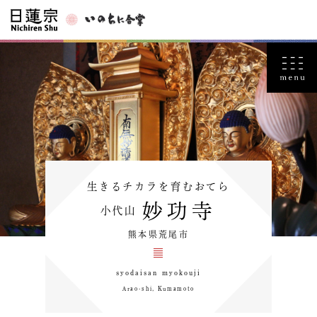
生きるチカラを育むおてら
妙功寺
小代山
熊本県荒尾市
syodaisan myokouji
Arao-shi, Kumamoto